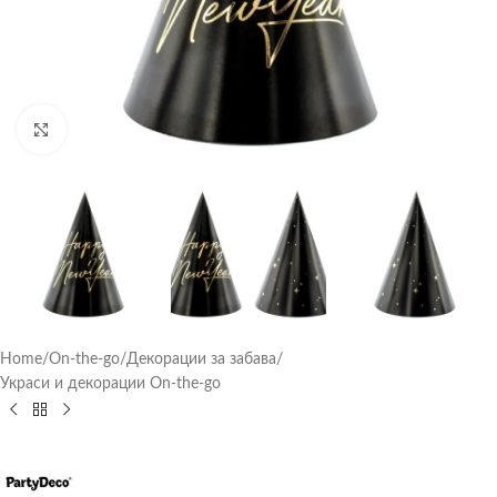
Click to enlarge
Home
/
On-the-go
/
Декорации за забава
/
Украси и декорации On-the-go