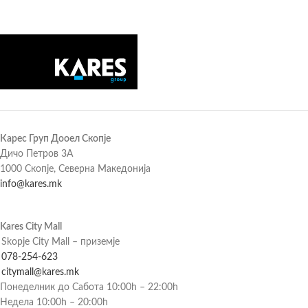
Карес Груп Дооел Скопје
Дичо Петров 3А
1000 Скопје, Северна Македонија
info@kares.mk
Kares City Mall
Skopje City Mall – приземје
078-254-623
citymall@kares.mk
Понеделник до Сабота 10:00h – 22:00h
Недела 10:00h – 20:00h