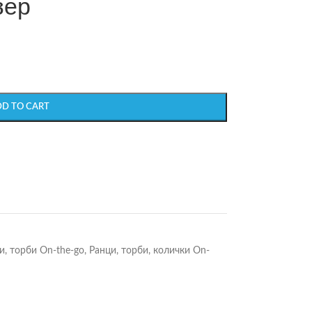
зер
DD TO CART
и, торби On-the-go
,
Ранци, торби, колички On-