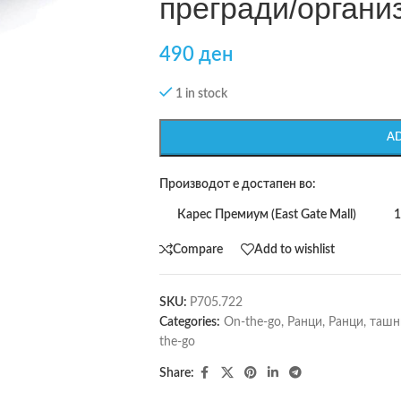
прегради/органи
490
ден
1 in stock
A
Производот е достапен во:
Карес Премиум (East Gate Mall)
1
Compare
Add to wishlist
SKU:
P705.722
Categories:
On-the-go
,
Ранци
,
Ранци, ташн
the-go
Share: