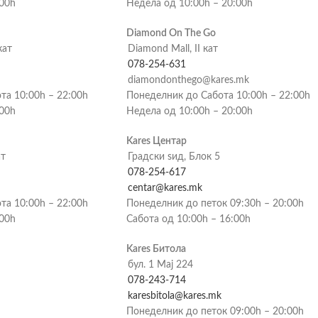
:00h
Недела од 10:00h – 20:00h
Diamond On The Go
кат
Diamond Mall, II кат
078-254-631
diamondonthego@kares.mk
та 10:00h – 22:00h
Понеделник до Сабота 10:00h – 22:00h
:00h
Недела од 10:00h – 20:00h
Kares Центар
ат
Градски ѕид, Блок 5
078-254-617
centar@kares.mk
та 10:00h – 22:00h
Понеделник до петок 09:30h – 20:00h
:00h
Сабота од 10:00h – 16:00h
Kares Битола
бул. 1 Мај 224
078-243-714
karesbitola@kares.mk
Понеделник до петок 09:00h – 20:00h