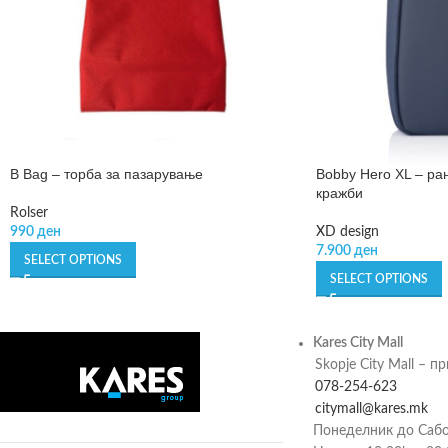
B Bag – торба за пазарување
Bobby Hero XL – ра
кражби
Rolser
990
ден
XD design
7.900
ден
SELECT OPTIONS
SELECT OPTIONS
Kares City Mall
Skopje City Mall – п
078-254-623
citymall@kares.mk
Понеделник до Сабо