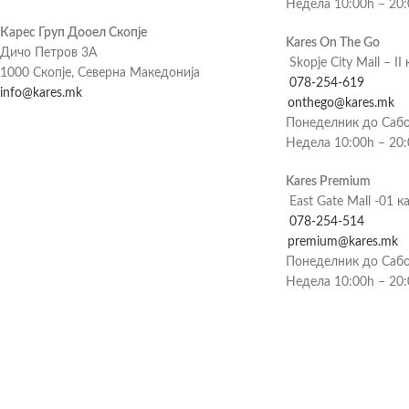
Недела 10:00h – 20
Карес Груп Дооел Скопје
Kares On The Go
Дичо Петров 3А
Skopje City Mall – II 
1000 Скопје, Северна Македонија
078-254-619
info@kares.mk
onthego@kares.mk
Понеделник до Сабо
Недела 10:00h – 20
Kares Premium
East Gate Mall -01 к
078-254-514
premium@kares.mk
Понеделник до Сабо
Недела 10:00h – 20