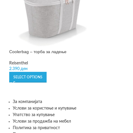
Coolerbag – торба за ладење
SOLD OUT
Overnighter – то
Reisenthel
2.390
ден
Reisenthel
4.890
ден
SELECT OPTIONS
READ MORE
За компанијата
Услови за користење и купување
Упатство за купување
Услови за продажба на мебел
Политика за приватност