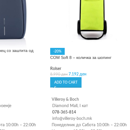
нец со заштита од
-20%
COM Soft 8 – количка за шопинг
Rolser
7.192
ден
8.990
ден
ADD TO CART
Villeroy & Boch
риземје
Diamond Mall, I кат
078-365-814
info@villeroy-boch.mk
та 10:00h – 22:00h
Понеделник до Сабота 10:00h – 22:00h