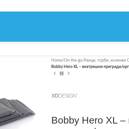
Home
/
On-the-go
/
Ранци, торби, колички 
Bobby Hero XL – внатрешни прегради/ор
Bobby Hero XL –