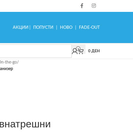
АКЦИИ
|
ПОПУСТИ
|
НОВО
|
FADE-OUT
0
ДЕН
On-the-go
/
ганизер
 внатрешни