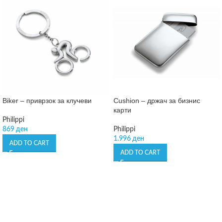
Biker – приврзок за клучеви
Cushion – држач за бизнис
карти
Philippi
869
ден
Philippi
1.996
ден
ADD TO CART
ADD TO CART