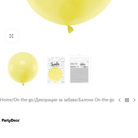
Click to enlarge
Home
/
On-the-go
/
Декорации за забава
/
Балони On-the-go