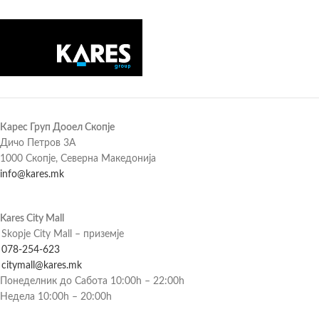
Карес Груп Дооел Скопје
Дичо Петров 3А
1000 Скопје, Северна Македонија
info@kares.mk
Kares City Mall
Skopje City Mall – приземје
078-254-623
citymall@kares.mk
Понеделник до Сабота 10:00h – 22:00h
Недела 10:00h – 20:00h