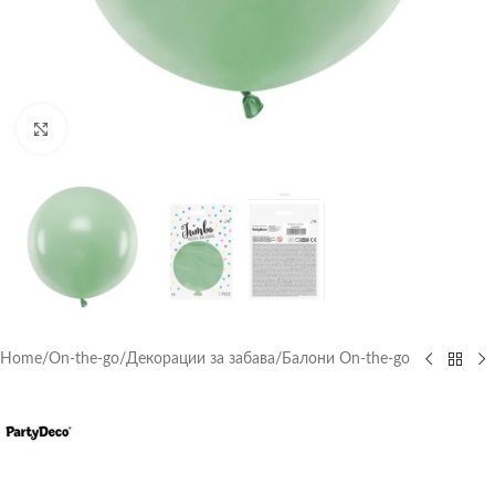
Click to enlarge
Home
/
On-the-go
/
Декорации за забава
/
Балони On-the-go