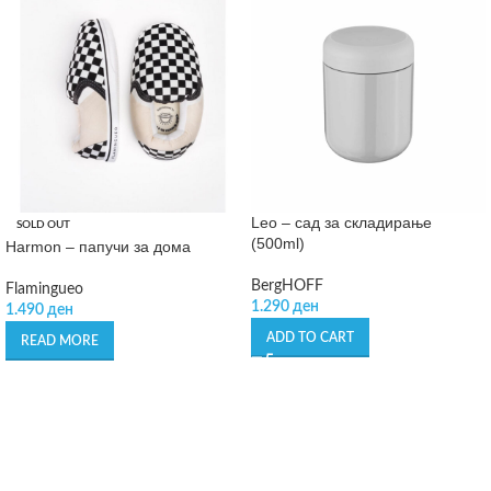
Leo – сад за складирање
SOLD OUT
(500ml)
Harmon – папучи за дома
BergHOFF
Flamingueo
1.290
ден
1.490
ден
ADD TO CART
READ MORE