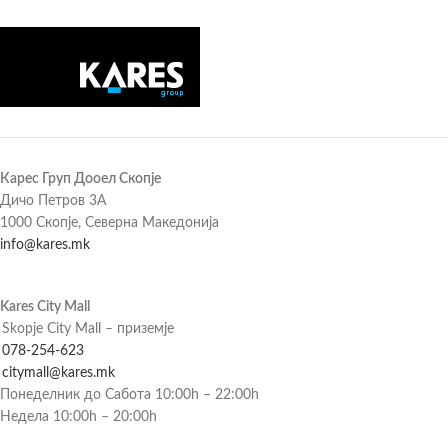
Карес Груп Дооел Скопје
Дичо Петров 3А
1000 Скопје, Северна Македонија
info@kares.mk
Kares City Mall
Skopje City Mall – приземје
078-254-623
citymall@kares.mk
Понеделник до Сабота 10:00h – 22:00h
Недела 10:00h – 20:00h