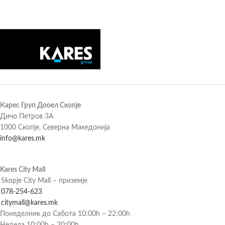
Карес Груп Дооел Скопје
Дичо Петров 3А
1000 Скопје, Северна Македонија
info@kares.mk
Kares City Mall
Skopje City Mall – приземје
078-254-623
citymall@kares.mk
Понеделник до Сабота 10:00h – 22:00h