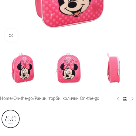
Click to enlarge
Home
/
On-the-go
/
Ранци, торби, колички On-the-go