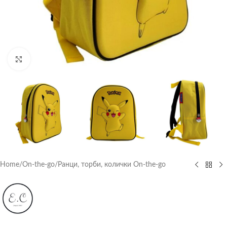
Click to enlarge
Home
/
On-the-go
/
Ранци, торби, колички On-the-go