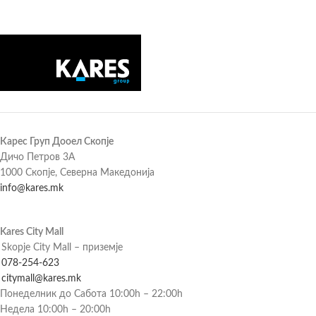
Карес Груп Дооел Скопје
Дичо Петров 3А
1000 Скопје, Северна Македонија
info@kares.mk
Kares City Mall
Skopje City Mall – приземје
078-254-623
citymall@kares.mk
Понеделник до Сабота 10:00h – 22:00h
Недела 10:00h – 20:00h