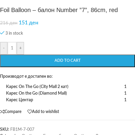
Foil Balloon – балон Number ”7”, 86cm, red
151
ден
216
ден
3 in stock
-
+
ADD TO CART
Производот е достапен во:
Карес On The Go (City Mall 2 кат)
1
Карес On the Go (Diamond Mall)
1
Карес Центар
1
Compare
Add to wishlist
SKU:
FB1M-7-007