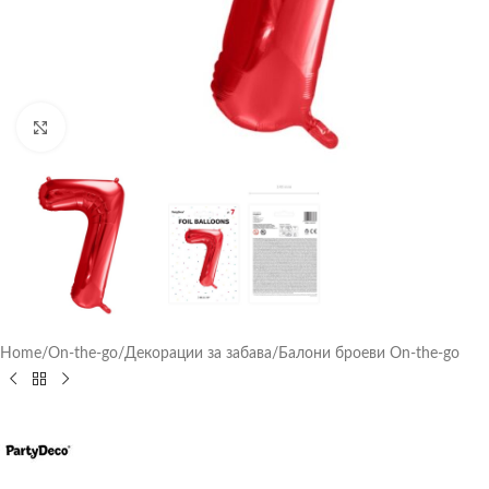
Click to enlarge
Home
/
On-the-go
/
Декорации за забава
/
Балони броеви On-the-go