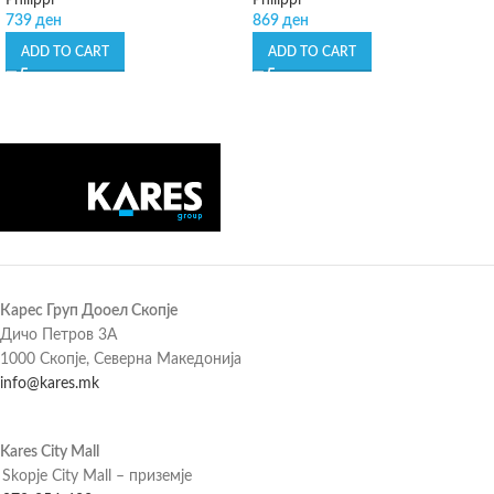
Philippi
Philippi
739
ден
869
ден
ADD TO CART
ADD TO CART
Карес Груп Дооел Скопје
Дичо Петров 3А
1000 Скопје, Северна Македонија
info@kares.mk
Kares City Mall
Skopje City Mall – приземје