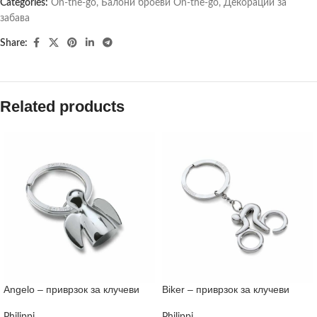
Categories:
On-the-go
,
Балони броеви On-the-go
,
Декорации за
забава
Share:
Related products
Angelo – приврзок за клучеви
Biker – приврзок за клучеви