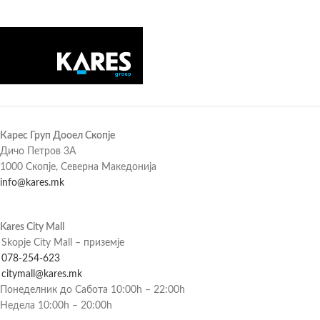
Карес Груп Дооел Скопје
Дичо Петров 3А
1000 Скопје, Северна Македонија
info@kares.mk
Kares City Mall
Skopje City Mall – приземје
078-254-623
citymall@kares.mk
Понеделник до Сабота 10:00h – 22:00h
Недела 10:00h – 20:00h