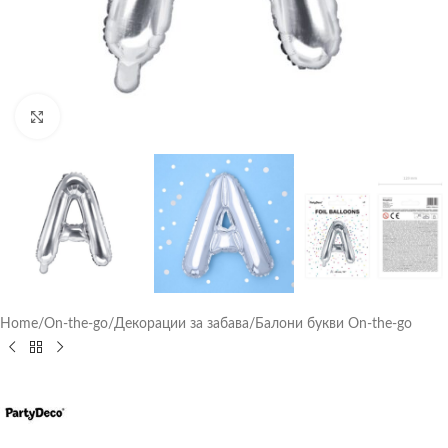
Click to enlarge
Home
/
On-the-go
/
Декорации за забава
/
Балони букви On-the-go