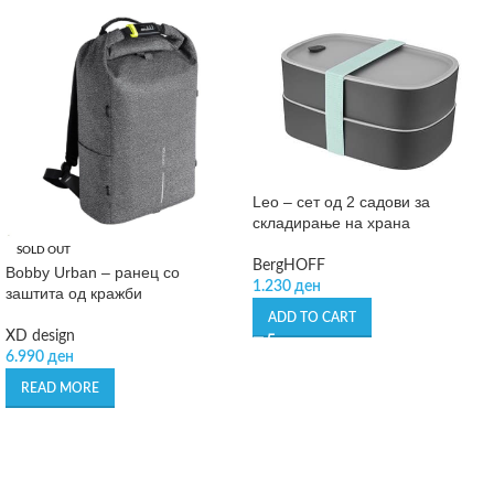
Leo – сет од 2 садови за
складирање на храна
SOLD OUT
BergHOFF
Bobby Urban – ранец со
1.230
ден
заштита од кражби
ADD TO CART
XD design
6.990
ден
READ MORE