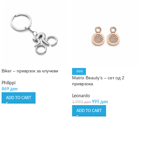
Biker – приврзок за клучеви
-50%
Matrix Beauty’s – сет од 2
Philippi
приврзока
869
ден
Leonardo
ADD TO CART
995
ден
1.990
ден
ADD TO CART