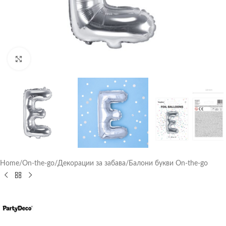
Click to enlarge
Home
/
On-the-go
/
Декорации за забава
/
Балони букви On-the-go