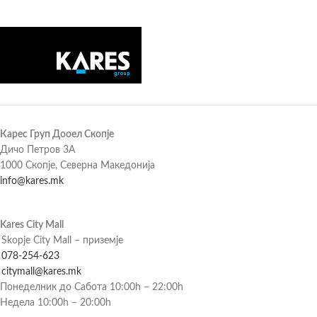
Карес Груп Дооел Скопје
Дичо Петров 3А
1000 Скопје, Северна Македонија
info@kares.mk
Kares City Mall
Skopje City Mall – приземје
078-254-623
citymall@kares.mk
Понеделник до Сабота 10:00h – 22:00h
Недела 10:00h – 20:00h