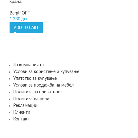
храна
BergHOFF
-50%
1.230
ден
Matrix Beauty’s –
ADD TO CART
Leonardo
995
де
1.990
ден
ADD TO CART
За компанијата
Услови за користење и купување
Упатство за купување
Услови за продажба на мебел
Политика за приватност
Политика на цени
Рекламации
Клиенти
Контакт