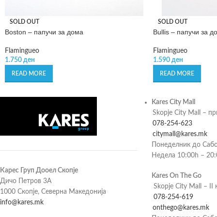
SOLD OUT
SOLD OUT
Boston – папучи за дома
Bullis – папучи за д
Flamingueo
Flamingueo
1.750
ден
1.590
ден
READ MORE
READ MORE
Kares City Mall
Skopje City Mall – п
078-254-623
citymall@kares.mk
Понеделник до Сабо
Недела 10:00h – 20
Карес Груп Дооел Скопје
Kares On The Go
Дичо Петров 3А
Skopje City Mall – II 
1000 Скопје, Северна Македонија
078-254-619
info@kares.mk
onthego@kares.mk