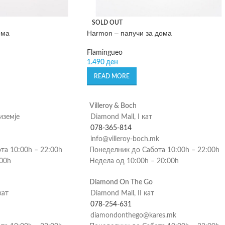
SOLD OUT
ома
Harmon – папучи за дома
Flamingueo
1.490
ден
READ MORE
Villeroy & Boch
риземје
Diamond Mall, I кат
078-365-814
info@villeroy-boch.mk
та 10:00h – 22:00h
Понеделник до Сабота 10:00h – 22:00h
:00h
Недела од 10:00h – 20:00h
Diamond On The Go
кат
Diamond Mall, II кат
078-254-631
diamondonthego@kares.mk