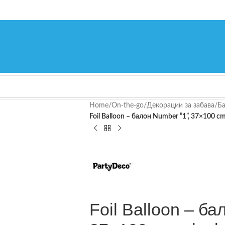
Home
/
On-the-go
/
Декорации за забава
/
Ба
Foil Balloon – балон Number ”1”, 37×100 cm
Foil Balloon – ба