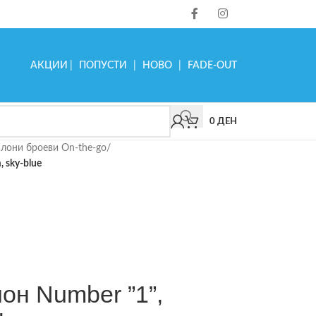
АКЦИИ
|
ПОПУСТИ
|
НОВО
|
FADE-OUT
0
ДЕН
лони броеви On-the-go
/
, sky-blue
лон Number ”1”,