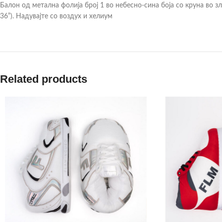
Балон од метална фолија број 1 во небесно-сина боја со круна во зл
36”). Надувајте со воздух и хелиум
Related products