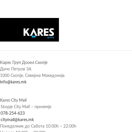
Карес Груп Дооел Скопје
Дичо Петров 3А
1000 Скопје, Северна Македонија
info@kares.mk
Kares City Mall
Skopje City Mall – приземје
078-254-623
citymall@kares.mk
Понеделник до Сабота 10:00h – 22:00h