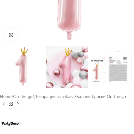
Click to enlarge
Home
/
On-the-go
/
Декорации за забава
/
Балони броеви On-the-go