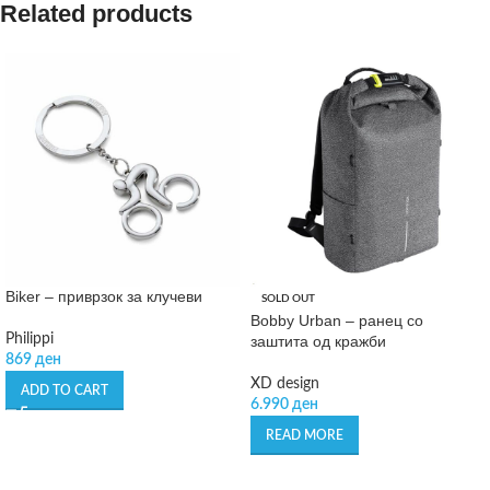
Related products
Biker – приврзок за клучеви
SOLD OUT
Bobby Urban – ранец со
Philippi
заштита од кражби
869
ден
XD design
ADD TO CART
6.990
ден
READ MORE