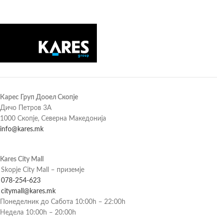
Карес Груп Дооел Скопје
Дичо Петров 3А
1000 Скопје, Северна Македонија
info@kares.mk
Kares City Mall
Skopje City Mall – приземје
078-254-623
citymall@kares.mk
Понеделник до Сабота 10:00h – 22:00h
Недела 10:00h – 20:00h