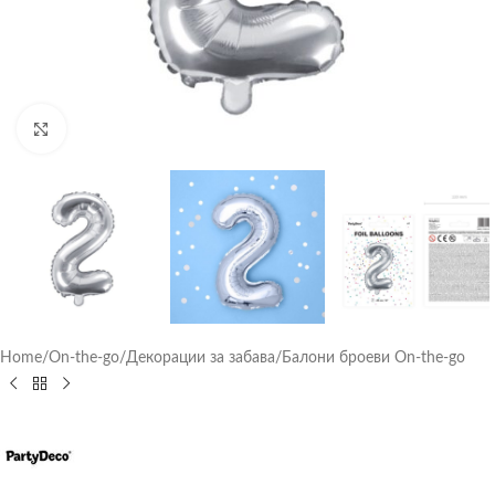
Click to enlarge
Home
/
On-the-go
/
Декорации за забава
/
Балони броеви On-the-go