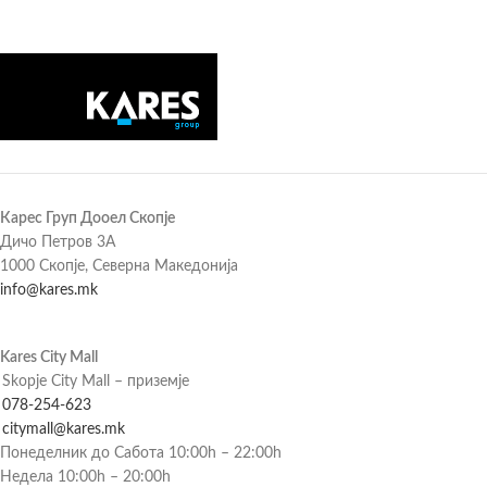
Карес Груп Дооел Скопје
Дичо Петров 3А
1000 Скопје, Северна Македонија
info@kares.mk
Kares City Mall
Skopje City Mall – приземје
078-254-623
citymall@kares.mk
Понеделник до Сабота 10:00h – 22:00h
Недела 10:00h – 20:00h