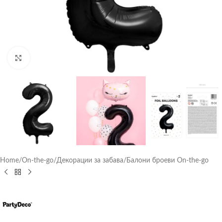
Click to enlarge
Home
/
On-the-go
/
Декорации за забава
/
Балони броеви On-the-go