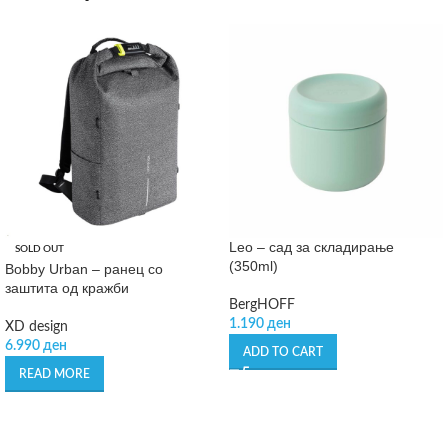
Leo – сад за складирање
SOLD OUT
(350ml)
Bobby Urban – ранец со
заштита од кражби
BergHOFF
1.190
ден
XD design
6.990
ден
ADD TO CART
READ MORE