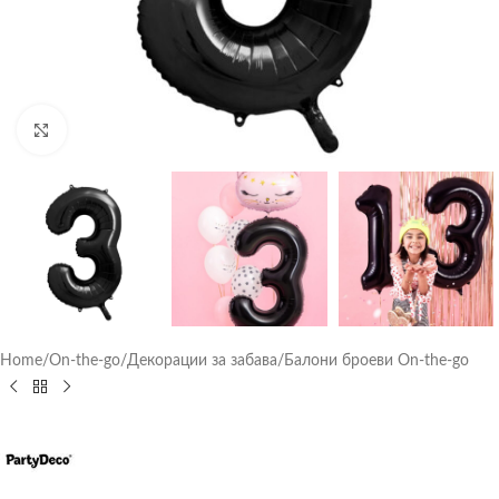
Click to enlarge
Home
/
On-the-go
/
Декорации за забава
/
Балони броеви On-the-go