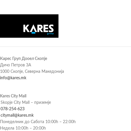
Карес Груп Дооел Скопје
Дичо Петров 3А
1000 Скопје, Северна Македонија
info@kares.mk
Kares City Mall
Skopje City Mall – приземје
078-254-623
citymall@kares.mk
Понеделник до Сабота 10:00h – 22:00h
Недела 10:00h – 20:00h