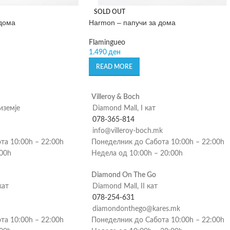
SOLD OUT
 дома
Harmon – папучи за дома
Flamingueo
1.490
ден
READ MORE
Villeroy & Boch
риземје
Diamond Mall, I кат
078-365-814
info@villeroy-boch.mk
та 10:00h – 22:00h
Понеделник до Сабота 10:00h – 22:00h
:00h
Недела од 10:00h – 20:00h
Diamond On The Go
кат
Diamond Mall, II кат
078-254-631
diamondonthego@kares.mk
та 10:00h – 22:00h
Понеделник до Сабота 10:00h – 22:00h