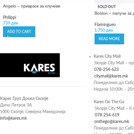
Angelo – приврзок за клучеви
SOLD OUT
Boston – папучи за
Philippi
739
ден
Flamingueo
1.750
ден
ADD TO CART
READ MORE
Kares City Mall
Skopje City Mall – п
078-254-623
citymall@kares.mk
Понеделник до Сабо
Недела 10:00h – 20
Карес Груп Дооел Скопје
Kares On The Go
Дичо Петров 3А
Skopje City Mall – II 
1000 Скопје, Северна Македонија
078-254-619
info@kares.mk
onthego@kares.mk
Понеделник до Сабо