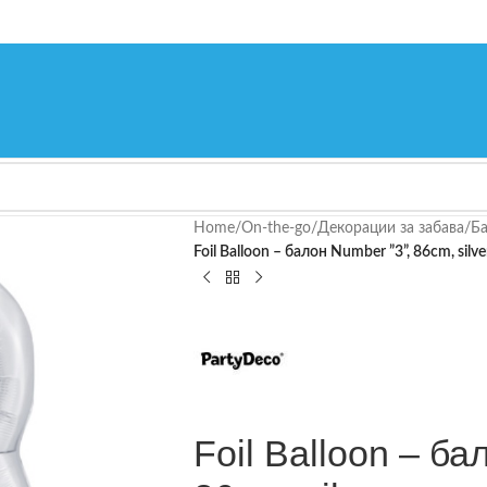
Home
/
On-the-go
/
Декорации за забава
/
Ба
Foil Balloon – балон Number ”3”, 86cm, silve
Foil Balloon – ба