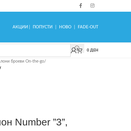
АКЦИИ
|
ПОПУСТИ
|
НОВО
|
FADE-OUT
0
ДЕН
лони броеви On-the-go
/
r
лон Number ”3”,