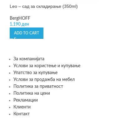
Leo – сад за складирање (350ml)
Pole Compass – 
BergHOFF
Philippi
1.190
ден
999
ден
ADD TO CART
ADD TO CART
За компанијата
Услови за користење и купување
Упатство за купување
Услови за продажба на мебел
Политика за приватност
Политика на цени
Рекламации
Клиенти
Контакт