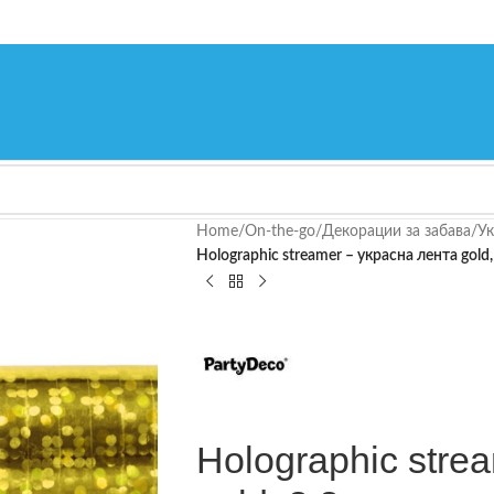
Home
/
On-the-go
/
Декорации за забава
/
Ук
Holographic streamer – украсна лента gold
Holographic stre