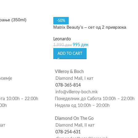
ирање (350ml)
-50%
Matrix Beauty’s – сет од 2 приврзока
Leonardo
995
ден
1.990
ден
ADD TO CART
Villeroy & Boch
риземје
Diamond Mall, I кат
078-365-814
info@villeroy-boch.mk
та 10:00h – 22:00h
Понеделник до Сабота 10:00h – 22:00h
:00h
Недела од 10:00h – 20:00h
Diamond On The Go
кат
Diamond Mall, II кат
078-254-631