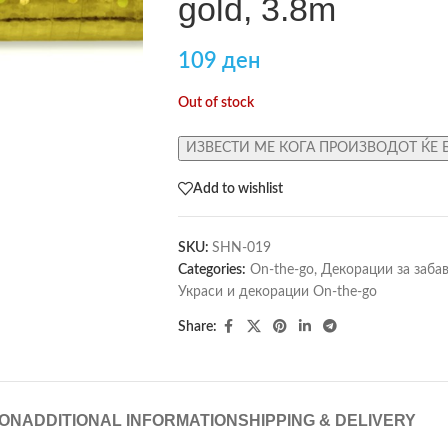
gold, 3.8m
109
ден
Out of stock
ИЗВЕСТИ МЕ КОГА ПРОИЗВОДОТ ЌЕ 
Add to wishlist
SKU:
SHN-019
Categories:
On-the-go
,
Декорации за заба
Украси и декорации On-the-go
Share:
ION
ADDITIONAL INFORMATION
SHIPPING & DELIVERY