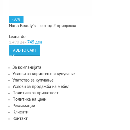
Pole Compass – 
-50%
Nana Beauty’s – сет од 2 приврзока
Philippi
999
ден
Leonardo
745
ден
1.490
ден
ADD TO CART
ADD TO CART
За компанијата
Услови за користење и купување
Упатство за купување
Услови за продажба на мебел
Политика за приватност
Политика на цени
Рекламации
Клиенти
Контакт