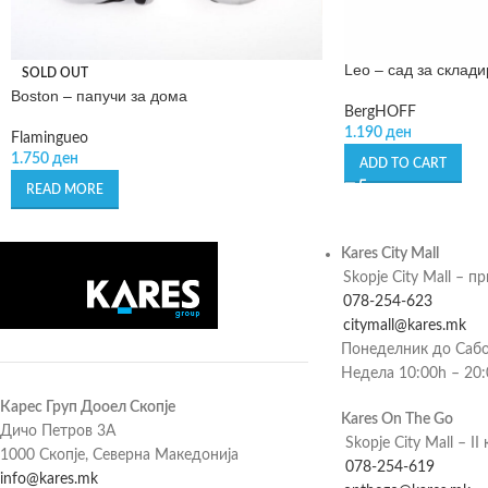
Leo – сад за склад
SOLD OUT
Boston – папучи за дома
BergHOFF
1.190
ден
Flamingueo
1.750
ден
ADD TO CART
READ MORE
Kares City Mall
Skopje City Mall – п
078-254-623
citymall@kares.mk
Понеделник до Сабо
Недела 10:00h – 20
Карес Груп Дооел Скопје
Kares On The Go
Дичо Петров 3А
Skopje City Mall – II 
1000 Скопје, Северна Македонија
078-254-619
info@kares.mk