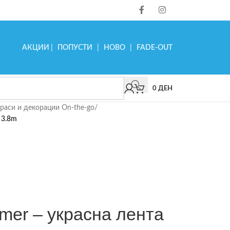
АКЦИИ
|
ПОПУСТИ
|
НОВО
|
FADE-OUT
0
ДЕН
раси и декорации On-the-go
/
, 3.8m
amer – украсна лента