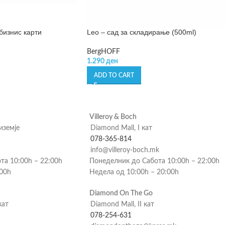
бизнис карти
Leo – сад за складирање (500ml)
BergHOFF
1.290
ден
ADD TO CART
Villeroy & Boch
риземје
Diamond Mall, I кат
078-365-814
info@villeroy-boch.mk
та 10:00h – 22:00h
Понеделник до Сабота 10:00h – 22:00h
:00h
Недела од 10:00h – 20:00h
Diamond On The Go
кат
Diamond Mall, II кат
078-254-631