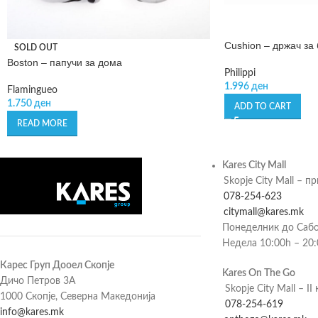
Cushion – држач за 
SOLD OUT
Boston – папучи за дома
Philippi
1.996
ден
Flamingueo
1.750
ден
ADD TO CART
READ MORE
Kares City Mall
Skopje City Mall – п
078-254-623
citymall@kares.mk
Понеделник до Сабо
Недела 10:00h – 20
Карес Груп Дооел Скопје
Kares On The Go
Дичо Петров 3А
Skopje City Mall – II 
1000 Скопје, Северна Македонија
078-254-619
info@kares.mk