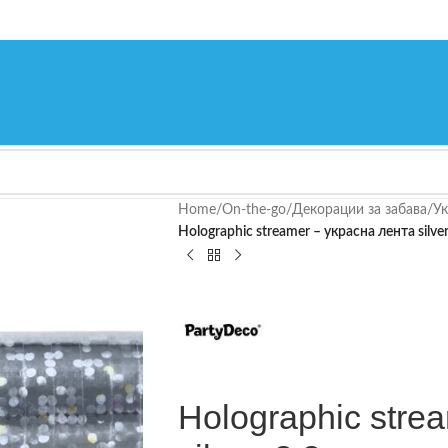
Home
/
On-the-go
/
Декорации за забава
/
Ук
Holographic streamer – украсна лента silver
Holographic stre