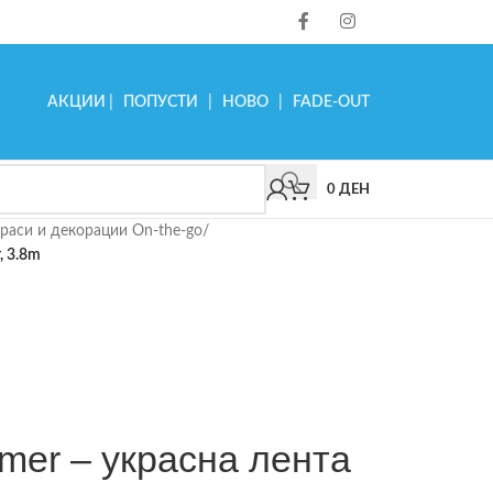
АКЦИИ
|
ПОПУСТИ
|
НОВО
|
FADE-OUT
0
ДЕН
раси и декорации On-the-go
/
, 3.8m
amer – украсна лента