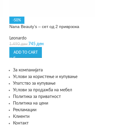
-50%
SOLD OUT
Nana Beauty’s – сет од 2 приврзока
Paulis – папучи 
Leonardo
Flamingueo
745
ден
1.590
ден
1.490
ден
ADD TO CART
READ MORE
За компанијата
Услови за користење и купување
Упатство за купување
Услови за продажба на мебел
Политика за приватност
Политика на цени
Рекламации
Клиенти
Контакт