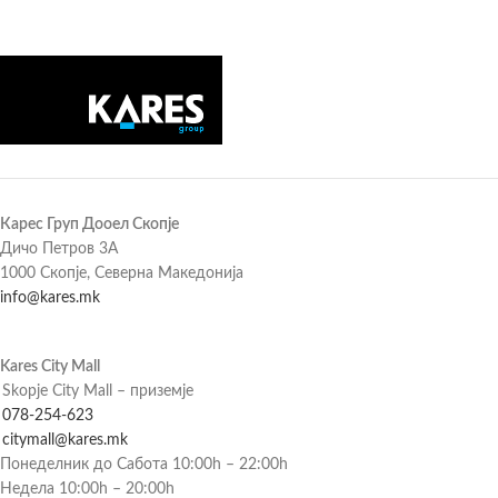
Карес Груп Дооел Скопје
Дичо Петров 3А
1000 Скопје, Северна Македонија
info@kares.mk
Kares City Mall
Skopje City Mall – приземје
078-254-623
citymall@kares.mk
Понеделник до Сабота 10:00h – 22:00h
Недела 10:00h – 20:00h