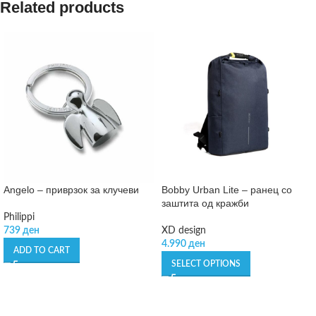
Related products
Angelo – приврзок за клучеви
Bobby Urban Lite – ранец со
заштита од кражби
Philippi
739
ден
XD design
4.990
ден
ADD TO CART
SELECT OPTIONS