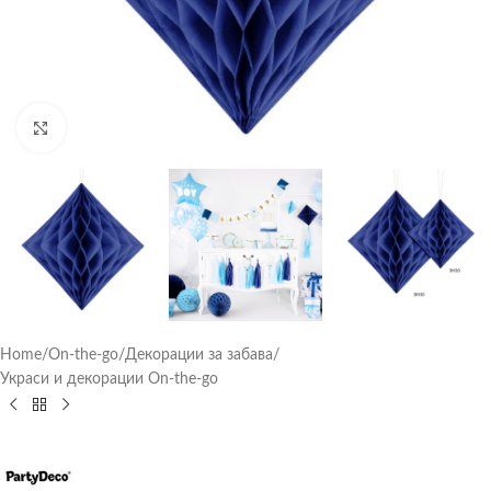
Click to enlarge
Home
/
On-the-go
/
Декорации за забава
/
Украси и декорации On-the-go