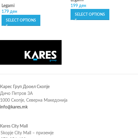
Legami
Legami
199
ден
179
ден
SELECT OPTIONS
SELECT OPTIONS
Карес Груп Дооел Скопје
Дичо Петров 3А
1000 Скопје, Северна Македонија
info@kares.mk
Kares City Mall
Skopje City Mall – приземје