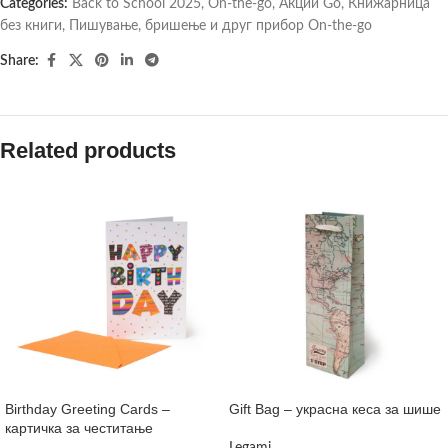
Categories:
Back to School 2025
,
On-the-go
,
Акции Go
,
Книжарница
без книги
,
Пишување, бришење и друг прибор On-the-go
Share:
Related products
Birthday Greeting Cards –
Gift Bag – украсна кеса за шише
картичка за честитање