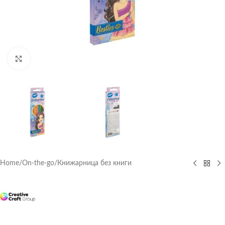
Click to enlarge
Home
/
On-the-go
/
Книжарница без книги