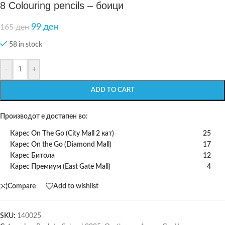
8 Colouring pencils – боици
99
ден
165
ден
58 in stock
-
+
ADD TO CART
Производот е достапен во:
Карес On The Go (City Mall 2 кат)
25
Карес On the Go (Diamond Mall)
17
Карес Битола
12
Карес Премиум (East Gate Mall)
4
Compare
Add to wishlist
SKU:
140025