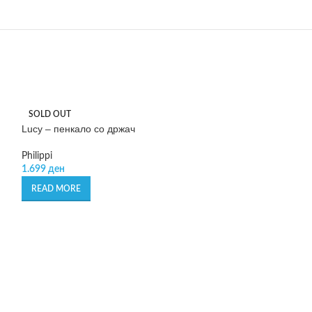
SOLD OUT
Lucy – пенкало со држач
Philippi
1.699
ден
READ MORE
Magnetic Clip – 