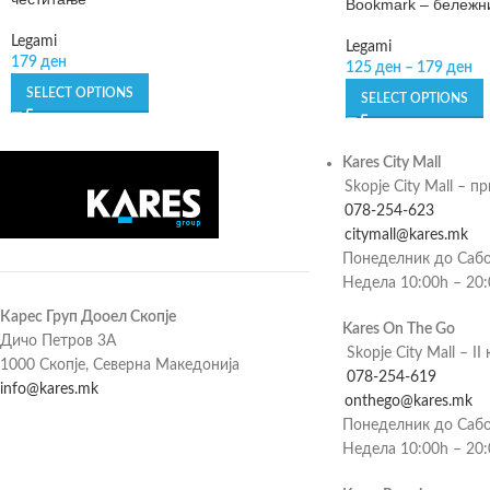
Bookmark – бележни
Legami
Legami
179
ден
125
ден
–
179
ден
SELECT OPTIONS
SELECT OPTIONS
Kares City Mall
Skopje City Mall – п
078-254-623
citymall@kares.mk
Понеделник до Сабо
Недела 10:00h – 20
Карес Груп Дооел Скопје
Kares On The Go
Дичо Петров 3А
Skopje City Mall – II 
1000 Скопје, Северна Македонија
078-254-619
info@kares.mk
onthego@kares.mk
Понеделник до Сабо
Недела 10:00h – 20