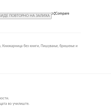
Compare
БИДЕ ПОВТОРНО НА ЗАЛИХА
o
,
Книжарница без книги
,
Пишување, бришење и
ности.
цата во училиште.