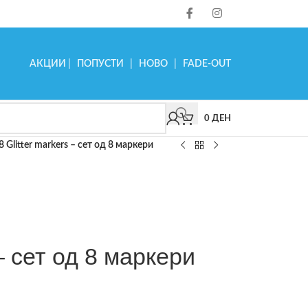
АКЦИИ
|
ПОПУСТИ
|
НОВО
|
FADE-OUT
0
ДЕН
8 Glitter markers – сет од 8 маркери
 – сет од 8 маркери