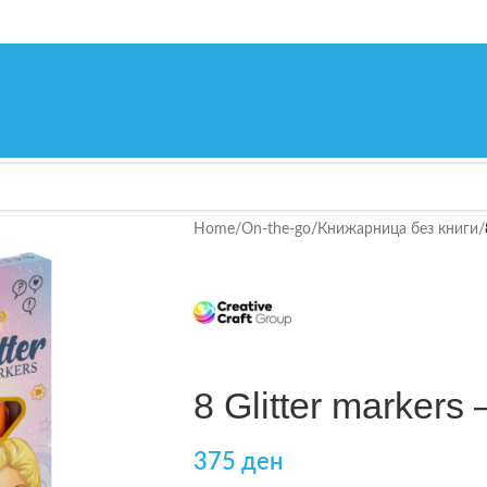
Home
/
On-the-go
/
Книжарница без книги
/
8 Glitter markers
375
ден