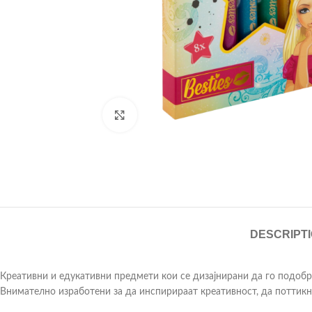
Click to enlarge
DESCRIPT
Креативни и едукативни предмети кои се дизајнирани да го подобр
Внимателно изработени за да инспирираат креативност, да поттикна