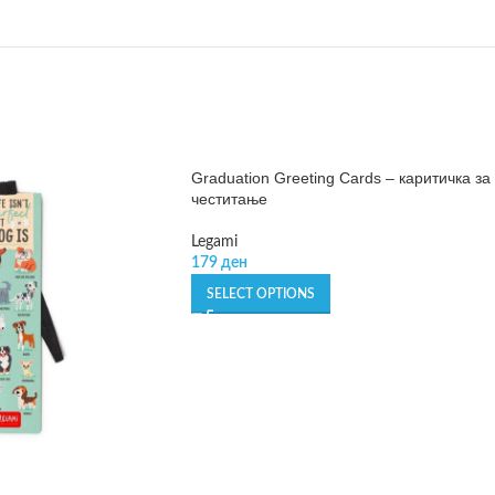
Graduation Greeting Cards – каритичка за
честитање
Legami
179
ден
SELECT OPTIONS