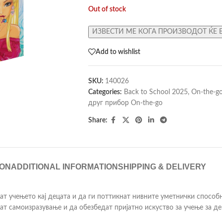
Out of stock
ИЗВЕСТИ МЕ КОГА ПРОИЗВОДОТ ЌЕ 
Add to wishlist
SKU:
140026
Categories:
Back to School 2025
,
On-the-g
друг прибор On-the-go
Share:
ION
ADDITIONAL INFORMATION
SHIPPING & DELIVERY
ат учењето кај децата и да ги поттикнат нивните уметнички способ
т самоизразување и да обезбедат пријатно искуство за учење за де