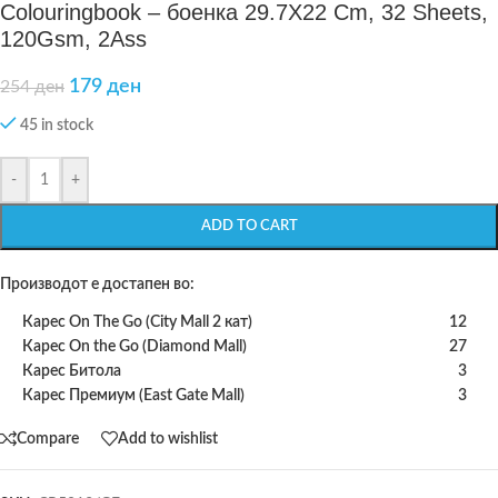
Colouringbook – боенка 29.7X22 Cm, 32 Sheets,
120Gsm, 2Ass
179
ден
254
ден
45 in stock
-
+
ADD TO CART
Производот е достапен во:
Карес On The Go (City Mall 2 кат)
12
Карес On the Go (Diamond Mall)
27
Карес Битола
3
Карес Премиум (East Gate Mall)
3
Compare
Add to wishlist