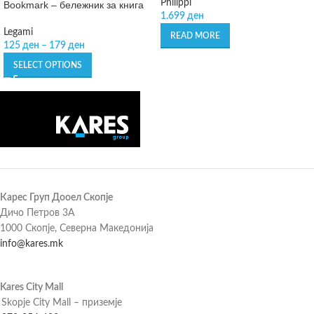
Philippi
Bookmark – бележник за книга
1.699
ден
Legami
READ MORE
125
ден
–
179
ден
SELECT OPTIONS
Карес Груп Дооел Скопје
Дичо Петров 3А
1000 Скопје, Северна Македонија
info@kares.mk
Kares City Mall
Skopje City Mall – приземје