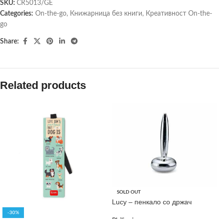
SKU:
CR5013/GE
Categories:
On-the-go
,
Книжарница без книги
,
Креативност On-the-
go
Share:
Related products
SOLD OUT
Lucy – пенкало со држач
-30%