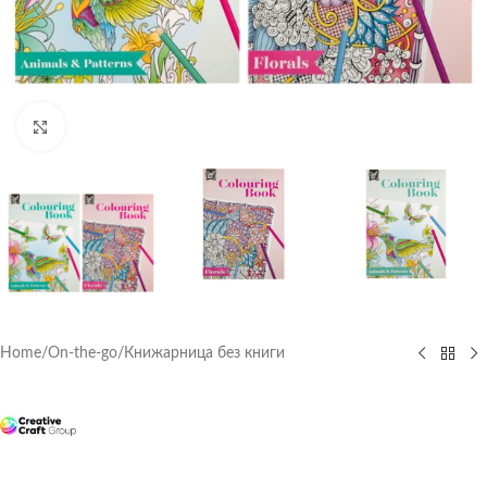
Click to enlarge
Home
/
On-the-go
/
Книжарница без книги