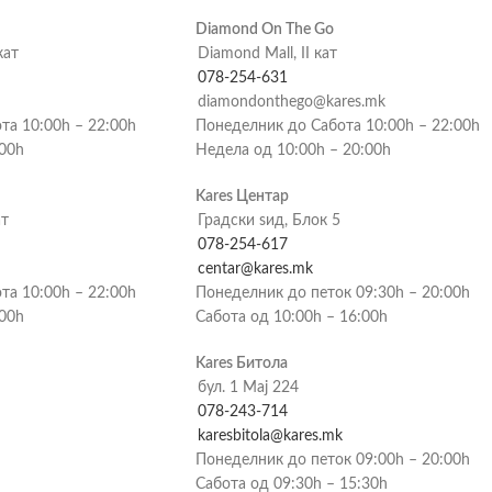
Diamond On The Go
кат
Diamond Mall, II кат
078-254-631
diamondonthego@kares.mk
та 10:00h – 22:00h
Понеделник до Сабота 10:00h – 22:00h
:00h
Недела од 10:00h – 20:00h
Kares Центар
ат
Градски ѕид, Блок 5
078-254-617
centar@kares.mk
та 10:00h – 22:00h
Понеделник до петок 09:30h – 20:00h
:00h
Сабота од 10:00h – 16:00h
Kares Битола
бул. 1 Мај 224
078-243-714
karesbitola@kares.mk
Понеделник до петок 09:00h – 20:00h
Сабота од 09:30h – 15:30h