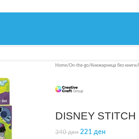
Home
/
On-the-go
/
Книжарница без книги
/
DISNEY STITCH st
221
ден
340
ден