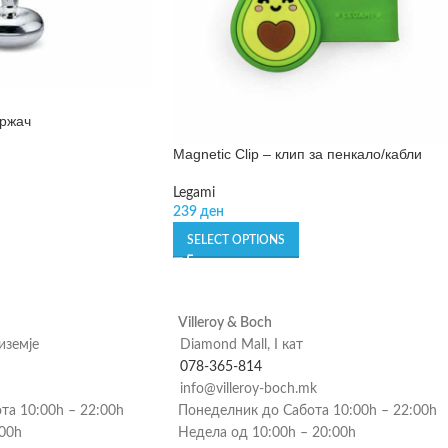
држач
Magnetic Clip – клип за пенкало/кабли
Legami
239
ден
SELECT OPTIONS
Villeroy & Boch
риземје
Diamond Mall, I кат
078-365-814
info@villeroy-boch.mk
та 10:00h – 22:00h
Понеделник до Сабота 10:00h – 22:00h
:00h
Недела од 10:00h – 20:00h