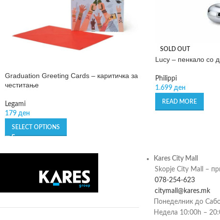
SOLD OUT
Lucy – пенкало со 
Graduation Greeting Cards – каритичка за
Philippi
честитање
1.699
ден
READ MORE
Legami
179
ден
SELECT OPTIONS
Kares City Mall
Skopje City Mall – п
078-254-623
citymall@kares.mk
Понеделник до Сабо
Недела 10:00h – 20