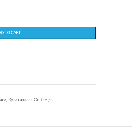
DD TO CART
иги
,
Креативност On-the-go