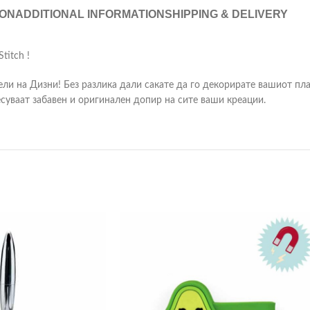
ION
ADDITIONAL INFORMATION
SHIPPING & DELIVERY
titch !
ели на Дизни! Без разлика дали сакате да го декорирате вашиот пл
есуваат забавен и оригинален допир на сите ваши креации.