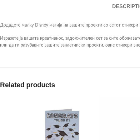
DESCRIPT
Додадете малку Disney магија на вашите проекти со сетот стикери S
Изразете ја вашата креативнос, задолжителен сет за сите обожават
или да ги разубавите вашите занаетчиски проекти, овие стикери вн
Related products