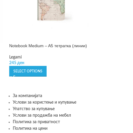
Notebook Medium – A5 тетратка (линии)
SOLD OUT
Notebook Medium
Legami
245
ден
Legami
159
ден
SELECT OPTIONS
SELECT OPTIONS
За компанијата
Услови за користење и купување
Упатство за купување
Услови за продажба на мебел
Политика за приватност
Политика на цени