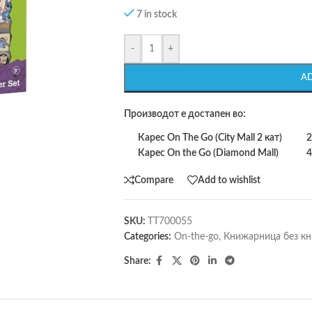
7 in stock
-
+
A
Производот е достапен во:
Карес On The Go (City Mall 2 кат)
2
Карес On the Go (Diamond Mall)
4
Compare
Add to wishlist
SKU:
TT700055
Categories:
On-the-go
,
Книжарница без кн
Share: