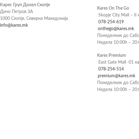
Карес Груп Дооел Скопје
Kares On The Go
Дичо Петров 3А
Skopje City Mall – II 
1000 Скопје, Северна Македонија
078-254-619
info@kares.mk
onthego@kares.mk
Понеделник до Сабо
Недела 10:00h – 20
Kares Premium
East Gate Mall -01 к
078-254-514
premium@kares.mk
Понеделник до Сабо
Недела 10:00h – 20