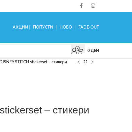
АКЦИИ
|
ПОПУСТИ
|
НОВО
|
FADE-OUT
0
ДЕН
DISNEY STITCH stickerset – стикери
ickerset – стикери