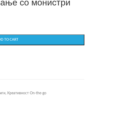
кање со монистри
DD TO CART
иги
,
Креативност On-the-go