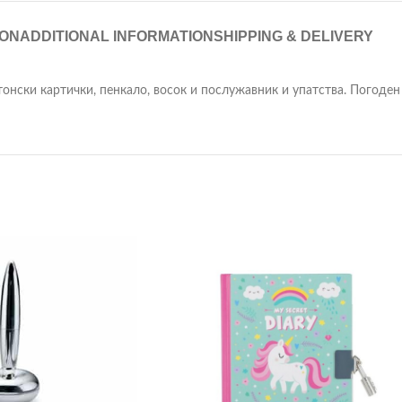
ION
ADDITIONAL INFORMATION
SHIPPING & DELIVERY
онски картички, пенкало, восок и послужавник и упатства. Погоден 