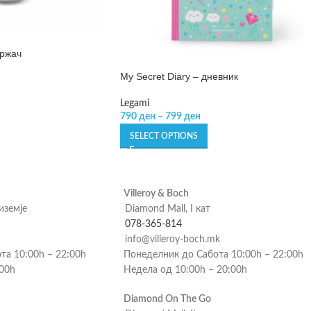
држач
My Secret Diary – дневник
Legami
790
ден
–
799
ден
SELECT OPTIONS
Villeroy & Boch
риземје
Diamond Mall, I кат
078-365-814
info@villeroy-boch.mk
та 10:00h – 22:00h
Понеделник до Сабота 10:00h – 22:00h
:00h
Недела од 10:00h – 20:00h
Diamond On The Go