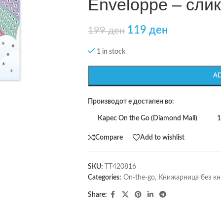
Enveloppe – сли
119
ден
199
ден
1 in stock
A
Производот е достапен во:
Карес On the Go (Diamond Mall)
1
Compare
Add to wishlist
SKU:
TT420816
Categories:
On-the-go
,
Книжарница без кн
Share: