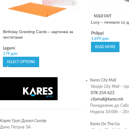
SOLD OUT
Lucy – пенкало со 
Birthday Greeting Cards – картичка за
Philippi
честитање
1.699
ден
READ MORE
Legami
179
ден
SELECT OPTIONS
Kares City Mall
Skopje City Mall – п
078-254-623
citymall@kares.mk
Понеделник до Сабо
Недела 10:00h – 20
Карес Груп Дооел Скопје
Kares On The Go
Дичо Петров 3А