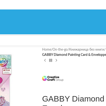
Home
/
On-the-go
/
Книжарница без книги
/
GABBY Diamond Painting Card & Envelopp
GABBY Diamond P