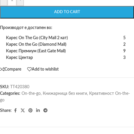
ADD TO CART
Производот е достапен во:
Карес On The Go (City Mall 2 кат)
5
Карес On the Go (Diamond Mall)
2
Карес Премиум (East Gate Mall)
9
Карес Центар
3
Compare
Add to wishlist
SKU:
TT420380
Categories:
On-the-go
,
Книжарница без книги
,
Креативност On-the-
go
Share: