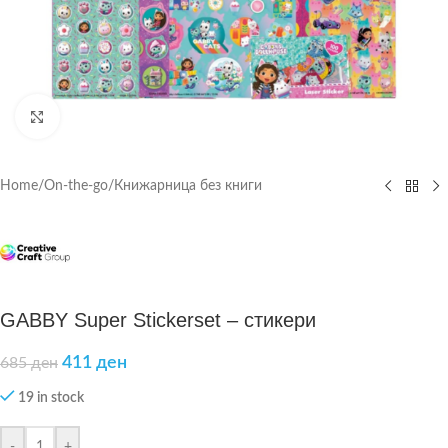
Click to enlarge
Home
/
On-the-go
/
Книжарница без книги
GABBY Super Stickerset – стикери
411
ден
685
ден
19 in stock
-
+