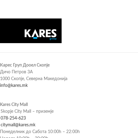
Карес Груп Дооел Скопје
Дичо Петров 3А
1000 Скопје, Северна Македонија
info@kares.mk
Kares City Mall
Skopje City Mall – приземје
078-254-623
citymall@kares.mk
Понеделник до Сабота 10:00h – 22:00h