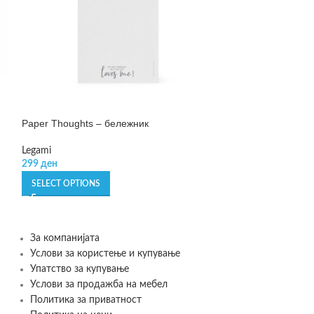
Paper Thoughts – бележник
Something To Re
Whiteboard – та
Legami
299
ден
Legami
499
ден
–
590
де
SELECT OPTIONS
SELECT OPTIONS
За компанијата
Услови за користење и купување
Упатство за купување
Услови за продажба на мебел
Политика за приватност