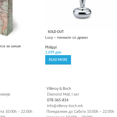
SOLD OUT
Lucy – пенкало со држач
кеса за шише
Philippi
1.699
ден
READ MORE
Villeroy & Boch
риземје
Diamond Mall, I кат
078-365-814
info@villeroy-boch.mk
та 10:00h – 22:00h
Понеделник до Сабота 10:00h – 22:00h