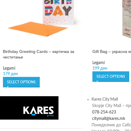
Birthday Greeting Cards – картичка за
Gift Bag – украсна 
честитање
Legami
Legami
199
ден
179
ден
SELECT OPTIONS
SELECT OPTIONS
Kares City Mall
Skopje City Mall – п
078-254-623
citymall@kares.mk
Понеделник до Сабо