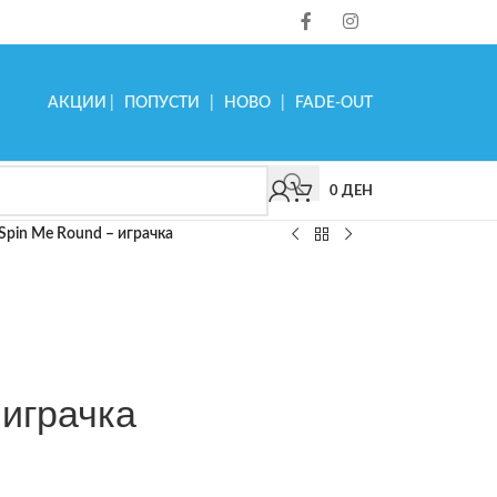
АКЦИИ
|
ПОПУСТИ
|
НОВО
|
FADE-OUT
0
ДЕН
Spin Me Round – играчка
 играчка