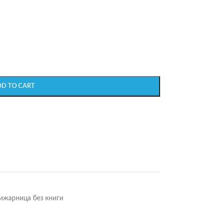
DD TO CART
ижарница без книги