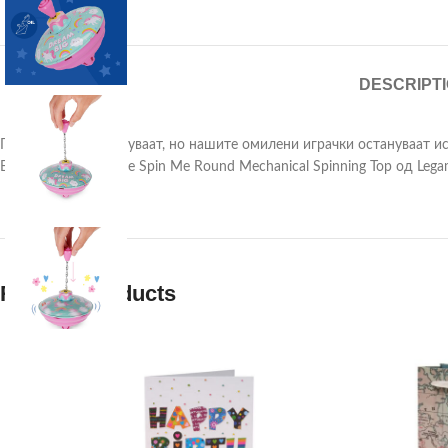
DESCRIPT
Генерациите се менуваат, но нашите омилени играчки остануваат ис
Ви го претставуваме Spin Me Round Mechanical Spinning Top од Legam
Related products