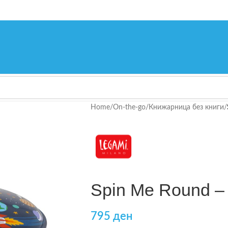
Home
/
On-the-go
/
Книжарница без книги
/
Spin Me Round –
795
ден