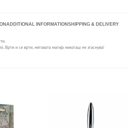
ION
ADDITIONAL INFORMATION
SHIPPING & DELIVERY
ти.
i. Врти и се врти, неговата магија никогаш не згаснува!