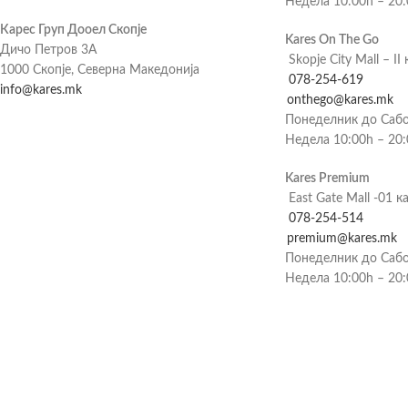
Недела 10:00h – 20
Карес Груп Дооел Скопје
Kares On The Go
Дичо Петров 3А
Skopje City Mall – II 
1000 Скопје, Северна Македонија
078-254-619
info@kares.mk
onthego@kares.mk
Понеделник до Сабо
Недела 10:00h – 20
Kares Premium
East Gate Mall -01 к
078-254-514
premium@kares.mk
Понеделник до Сабо
Недела 10:00h – 20