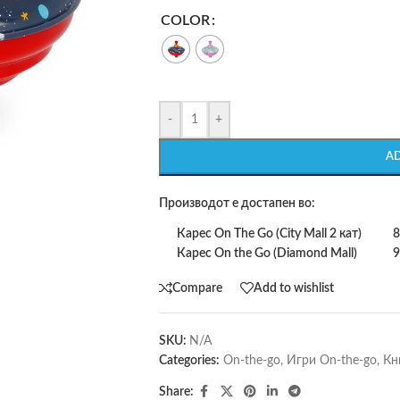
COLOR
-
+
A
Производот е достапен во:
Карес On The Go (City Mall 2 кат)
8
Карес On the Go (Diamond Mall)
9
Compare
Add to wishlist
SKU:
N/A
Categories:
On-the-go
,
Игри On-the-go
,
Кн
Share: