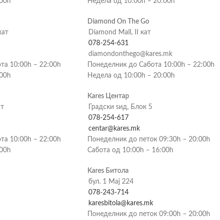
:00h
Недела од 10:00h – 20:00h
Diamond On The Go
кат
Diamond Mall, II кат
078-254-631
diamondonthego@kares.mk
та 10:00h – 22:00h
Понеделник до Сабота 10:00h – 22:00h
:00h
Недела од 10:00h – 20:00h
Kares Центар
ат
Градски ѕид, Блок 5
078-254-617
centar@kares.mk
та 10:00h – 22:00h
Понеделник до петок 09:30h – 20:00h
:00h
Сабота од 10:00h – 16:00h
Kares Битола
бул. 1 Мај 224
078-243-714
karesbitola@kares.mk
Понеделник до петок 09:00h – 20:00h