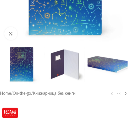
Click to enlarge
Home
/
On-the-go
/
Книжарница без книги