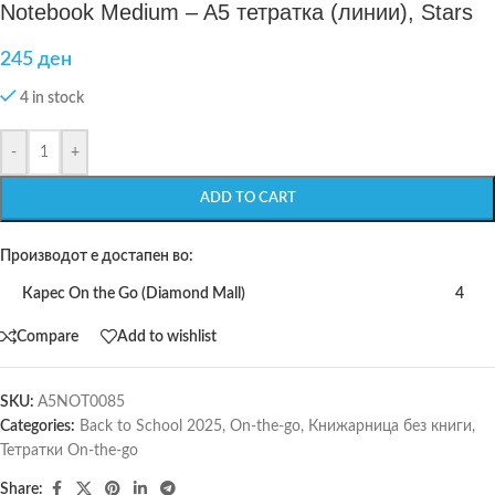
Notebook Medium – A5 тетратка (линии), Stars
245
ден
4 in stock
-
+
ADD TO CART
Производот е достапен во:
Карес On the Go (Diamond Mall)
4
Compare
Add to wishlist
SKU:
A5NOT0085
Categories:
Back to School 2025
,
On-the-go
,
Книжарница без книги
,
Тетратки On-the-go
Share: