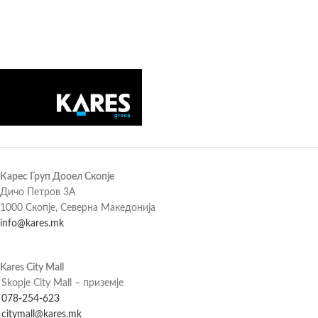
Карес Груп Дооел Скопје
Дичо Петров 3А
1000 Скопје, Северна Македонија
info@kares.mk
Kares City Mall
Skopje City Mall – приземје
078-254-623
citymall@kares.mk