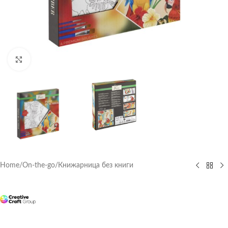
Click to enlarge
Home
/
On-the-go
/
Книжарница без книги