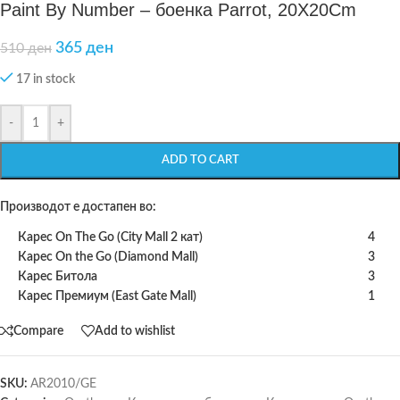
Paint By Number – боенка Parrot, 20X20Cm
365
ден
510
ден
17 in stock
-
+
ADD TO CART
Производот е достапен во:
Карес On The Go (City Mall 2 кат)
4
Карес On the Go (Diamond Mall)
3
Карес Битола
3
Карес Премиум (East Gate Mall)
1
Compare
Add to wishlist
SKU:
AR2010/GE