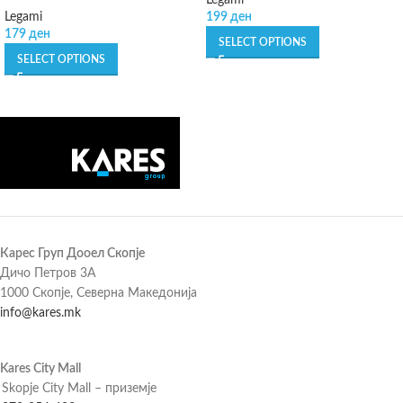
Legami
Legami
199
ден
179
ден
SELECT OPTIONS
SELECT OPTIONS
Карес Груп Дооел Скопје
Дичо Петров 3А
1000 Скопје, Северна Македонија
info@kares.mk
Kares City Mall
Skopje City Mall – приземје