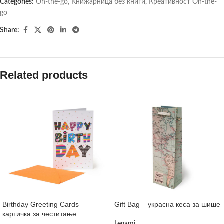
Categories:
On-the-go
,
Книжарница без книги
,
Креативност On-the-
go
Share:
Related products
Birthday Greeting Cards –
Gift Bag – украсна кеса за шише
картичка за честитање