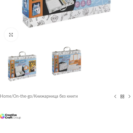
Click to enlarge
Home
/
On-the-go
/
Книжарница без книги