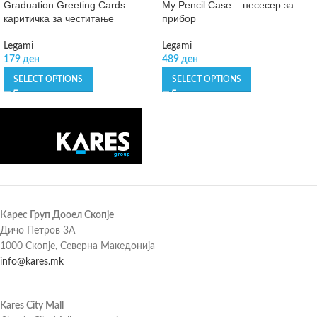
Graduation Greeting Cards –
My Pencil Case – несесер за
каритичка за честитање
прибор
Legami
Legami
179
ден
489
ден
SELECT OPTIONS
SELECT OPTIONS
Карес Груп Дооел Скопје
Дичо Петров 3А
1000 Скопје, Северна Македонија
info@kares.mk
Kares City Mall