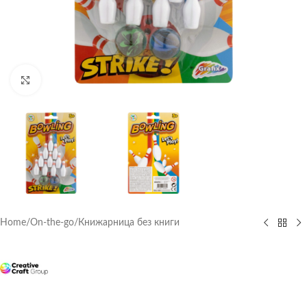
Click to enlarge
Home
/
On-the-go
/
Книжарница без книги