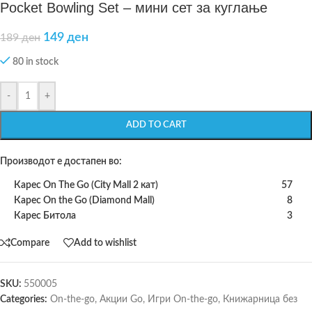
Pocket Bowling Set – мини сет за куглање
149
ден
189
ден
80 in stock
-
+
ADD TO CART
Производот е достапен во:
Карес On The Go (City Mall 2 кат)
57
Карес On the Go (Diamond Mall)
8
Карес Битола
3
Compare
Add to wishlist
SKU:
550005
Categories:
On-the-go
,
Акции Go
,
Игри On-the-go
,
Книжарница без