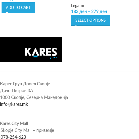
Legami
ADD TO CART
183
ден
–
279
ден
SELECT OPTIONS
Карес Груп Дооел Скопје
Дичо Петров 3А
1000 Скопје, Северна Македонија
info@kares.mk
Kares City Mall
Skopje City Mall – приземје
078-254-623