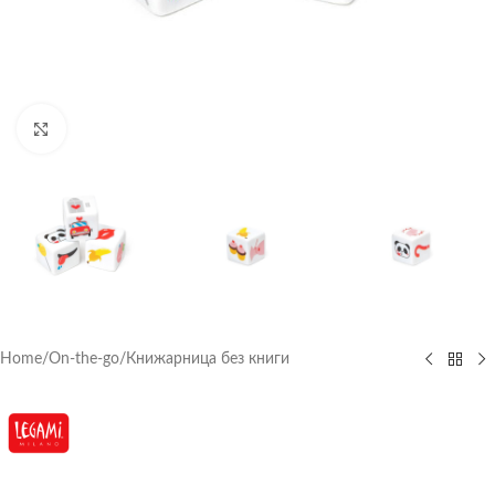
Click to enlarge
Home
/
On-the-go
/
Книжарница без книги