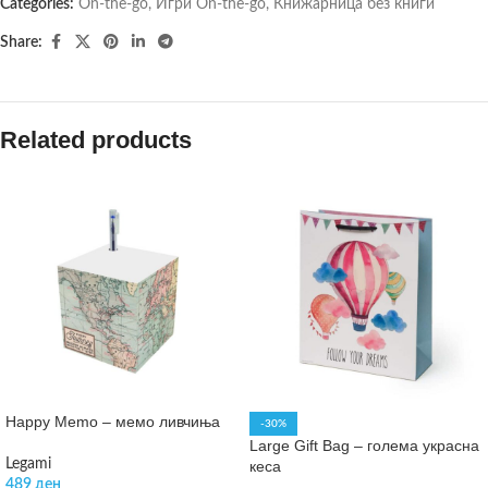
Categories:
On-the-go
,
Игри On-the-go
,
Книжарница без книги
Share:
Related products
Happy Memo – мемо ливчиња
-30%
Large Gift Bag – голема украсна
Legami
кеса
489
ден