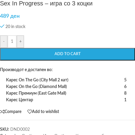
Sex In Progress – игра со 3 коцки
489
ден
20 in stock
-
+
ADD TO CART
Производот е достапен во:
Карес On The Go (City Mall 2 кат)
5
Карес On the Go (Diamond Mall)
6
Карес Премиум (East Gate Mall)
8
Карес Центар
1
Compare
Add to wishlist
SKU:
DND0002