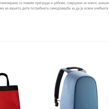
рганизирани со повеќе прегради и џебови, совршени за книги, шиши
му на вашето дете потребната самодоверба за да ја освои учебната