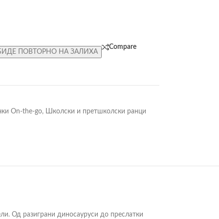
Compare
БИДЕ ПОВТОРНО НА ЗАЛИХА
чки On-the-go
,
Школски и претшколски ранци
ели. Од разиграни диносауруси до преслатки