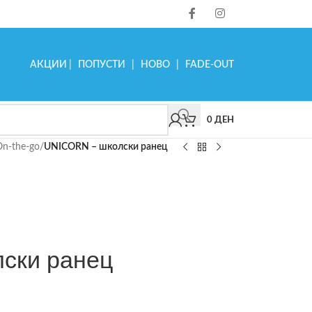
АКЦИИ
|
ПОПУСТИ
|
НОВО
|
FADE-OUT
0
ДЕН
On-the-go
/
UNICORN – школски ранец
ски ранец