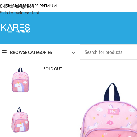
ОЧЕТНА
Skip to navigation
KARES
KARES PREMIUM
Skip to main content
BROWSE CATEGORIES
SOLD OUT