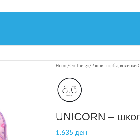
Home
/
On-the-go
/
Ранци, торби, колички 
UNICORN – школ
1.635
ден