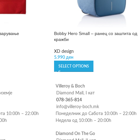
азарување
Bobby Hero Small – ранец со заштита од
кражби
XD design
5.990
ден
SELECT OPTIONS
Villeroy & Boch
риземје
Diamond Mall, I кат
078-365-814
info@villeroy-boch.mk
та 10:00h – 22:00h
Понеделник до Сабота 10:00h – 22:00h
:00h
Недела од 10:00h – 20:00h
Diamond On The Go