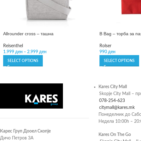
Allrounder cross – ташна
B Bag – торба за п
Reisenthel
Rolser
1.999
ден
–
2.999
ден
990
ден
SELECT OPTIONS
SELECT OPTIONS
Kares City Mall
Skopje City Mall – п
078-254-623
citymall@kares.mk
Понеделник до Сабо
Недела 10:00h – 20
Карес Груп Дооел Скопје
Kares On The Go
Дичо Петров 3А