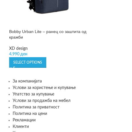
Bobby Urban Lite – ранец со заштита од
SOLD OUT
кражби
Carrybag frame 
XD design
Reisenthel
4.990
ден
3.449
ден
SELECT OPTIONS
READ MORE
За компанијата
Услови за користење и купување
Упатство за купување
Услови за продажба на мебел
Политика за приватност
Политика на цени
Рекламации
Клиенти