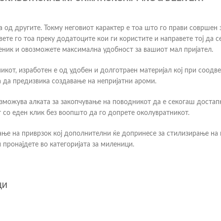
ува од другите. Токму неговиот карактер е тоа што го прави совршен
вете го тоа преку додатоците кои ги користите и направете тој да 
еник и овозможете максимална удобност за вашиот мал пријател.
икот, изработен е од удобен и долготраен материјал кој при соод
 да предизвика создавање на непријатни ароми.
озможува алката за закопчување на поводникот да е секогаш достап
 со еден клик без воопшто да го допрете околувратникот.
ање на приврзок кој дополнителни ќе допринесе за стилизирање на
пронајдете во категоријата за миленици.
ЦИ