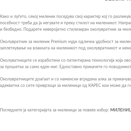
Како и луѓето, секој миленик поседува свој карактер кој го разлик
посебност треба да ја негувате и преку стилот на миленикот. Напра
и безбедно. Подарете неверојатно стилизиран околувратник за мил
Околувратник за миленик Premium нуди одлична удобност за милен
заплеткување на влакната на миленикот под околувратникот и нема
Околуватниците се изработени со патентирана технологија која ов
за прошетка за само еден миг. Едноставно прикачете го поводникот
Околувратниците доаѓаат и со наменски вградена алка за прикачув
адекватна со сите приврзоци за миленици од КАРЕС кои може да ги 
Погледнете ја категоријата за миленици за повеќе избор:
МИЛЕНИ