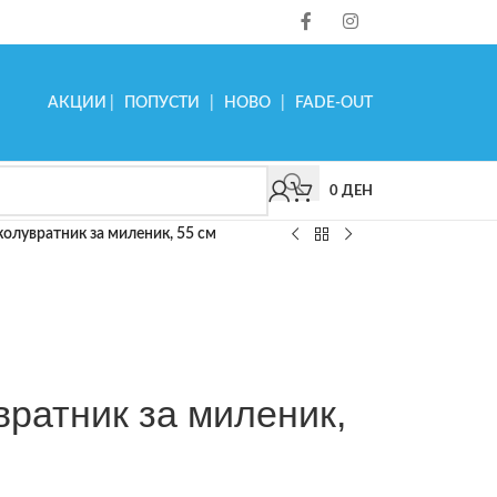
АКЦИИ
|
ПОПУСТИ
|
НОВО
|
FADE-OUT
0
ДЕН
колувратник за миленик, 55 см
вратник за миленик,