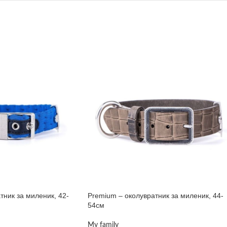
тник за миленик, 42-
Premium – околувратник за миленик, 44-
54см
My family