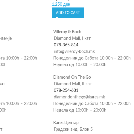
1.250
ден
ADD TO CART
Villeroy & Boch
риземје
Diamond Mall, I кат
078-365-814
info@villeroy-boch.mk
та 10:00h – 22:00h
Понеделник до Сабота 10:00h – 22:00h
:00h
Недела од 10:00h – 20:00h
Diamond On The Go
кат
Diamond Mall, II кат
078-254-631
diamondonthego@kares.mk
та 10:00h – 22:00h
Понеделник до Сабота 10:00h – 22:00h
:00h
Недела од 10:00h – 20:00h
Kares Центар
ат
Градски ѕид, Блок 5