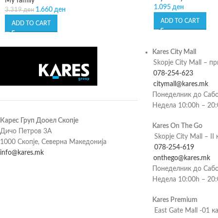
My family
1.095
ден
1.660
ден
3.319
ден
ADD TO CART
ADD TO CART
Kares City Mall
Skopje City Mall – п
078-254-623
citymall@kares.mk
Понеделник до Сабо
Недела 10:00h – 20
Карес Груп Дооел Скопје
Kares On The Go
Дичо Петров 3А
Skopje City Mall – II 
1000 Скопје, Северна Македонија
078-254-619
info@kares.mk
onthego@kares.mk
Понеделник до Сабо
Недела 10:00h – 20
Kares Premium
East Gate Mall -01 к