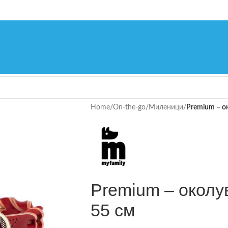
Home
/
On-the-go
/
Миленици
/
Premium – о
Premium – околу
55 см