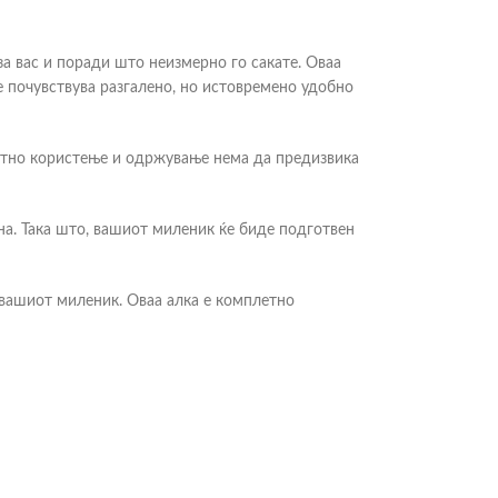
 за вас и поради што неизмерно го сакате. Оваа
се почувствува разгалено, но истовремено удобно
ветно користење и одржување нема да предизвика
на. Така што, вашиот миленик ќе биде подготвен
 вашиот миленик. Оваа алка е комплетно