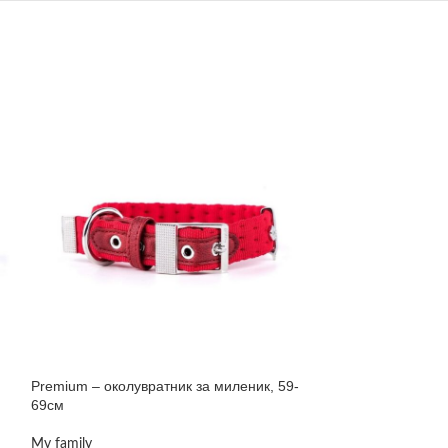
Premium – околувратник за миленик, 59-
-50%
69см
Premium – повод
My family