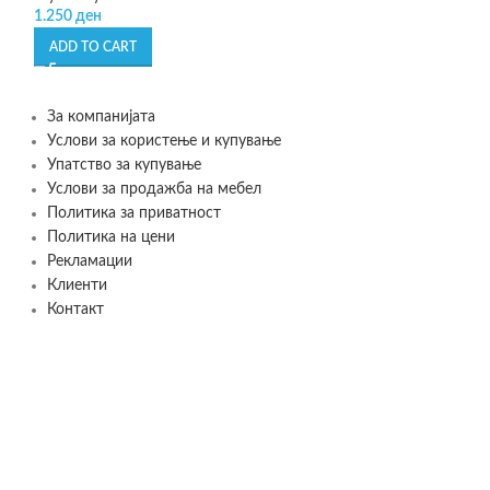
My family
1.250
ден
1.250
д
2.499
ден
ADD TO CART
ADD TO CART
За компанијата
Услови за користење и купување
Упатство за купување
Услови за продажба на мебел
Политика за приватност
Политика на цени
Рекламации
Клиенти
Контакт