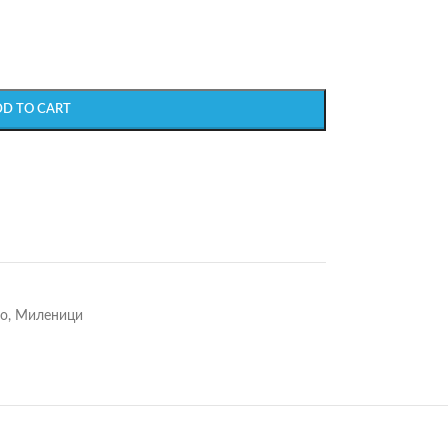
DD TO CART
go
,
Миленици