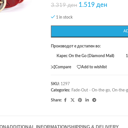
1.519
ден
3.319
ден
1 in stock
A
Производот е достапен во:
Карес On the Go (Diamond Mall)
1
Compare
Add to wishlist
SKU:
1297
Categories:
Fade-Out - On-the-go
,
On-the-
Share:
ION
ADDITIONAL INFORMATION
SHIPPING & DELIVERY