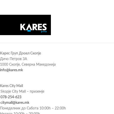
Карес Груп Дооел Скопје
Дичо Петров 3А
1000 Скопје, Северна Македонија
info@kares.mk
Kares City Mall
Skopje City Mall – приземје
078-254-623
citymall@kares.mk
Понеделник до Сабота 10:00h – 22:00h