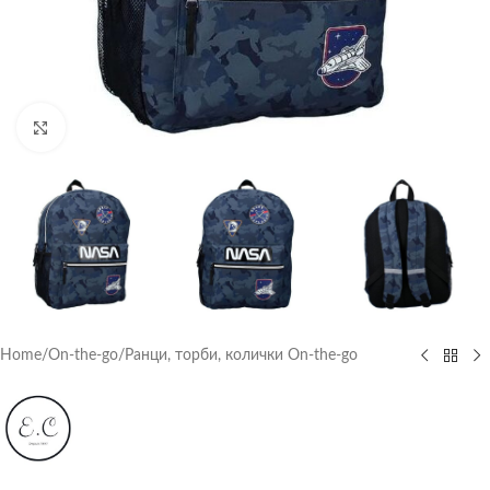
Click to enlarge
Home
/
On-the-go
/
Ранци, торби, колички On-the-go