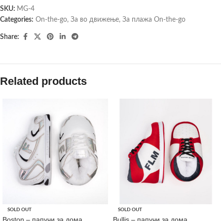
SKU:
MG-4
Categories:
On-the-go
,
За во движење
,
За плажа On-the-go
Share:
Related products
SOLD OUT
SOLD OUT
Boston – папучи за дома
Bullis – папучи за дома