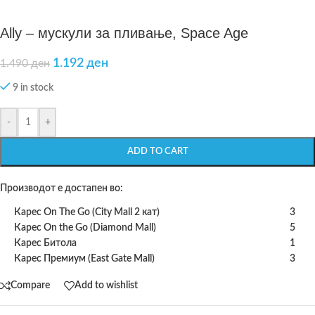
Ally – мускули за пливање, Space Age
1.192
ден
1.490
ден
9 in stock
-
+
ADD TO CART
Производот е достапен во:
Карес On The Go (City Mall 2 кат)
3
Карес On the Go (Diamond Mall)
5
Карес Битола
1
Карес Премиум (East Gate Mall)
3
Compare
Add to wishlist