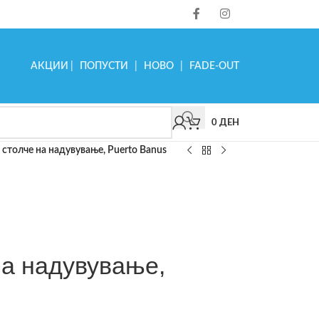
АКЦИИ
|
ПОПУСТИ
|
НОВО
|
FADE-OUT
0
ДЕН
 столче на надувување, Puerto Banus
на надувување,