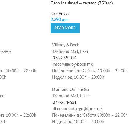
Elton Insulated – термос (750мл)
Kambukka
2.290
ден
READ MORE
Villeroy & Boch
риземје
Diamond Mall, I кат
078-365-814
info@villeroy-boch.mk
та 10:00h – 22:00h
Понеделник до Сабота 10:00h – 22:00h
:00h
Недела од 10:00h – 20:00h
Diamond On The Go
кат
Diamond Mall, II кат
078-254-631
diamondonthego@kares.mk
та 10:00h – 22:00h
Понеделник до Сабота 10:00h – 22:00h
:00h
Недела од 10:00h – 20:00h