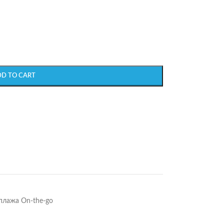
DD TO CART
плажа On-the-go