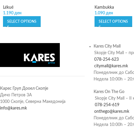
Lékué
Kambukka
1.190
ден
1.090
ден
SELECT OPTIONS
SELECT OPTIONS
Kares City Mall
Skopje City Mall – п
078-254-623
citymall@kares.mk
Понеделник до Сабо
Недела 10:00h – 20
Карес Груп Дооел Скопје
Kares On The Go
Дичо Петров 3А
Skopje City Mall – II 
1000 Скопје, Северна Македонија
078-254-619
info@kares.mk
onthego@kares.mk
Понеделник до Сабо
Недела 10:00h – 20