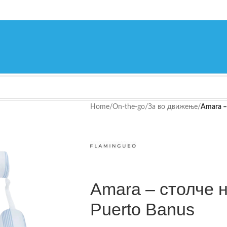
Home
/
On-the-go
/
За во движење
/
Amara –
Amara – столче 
Puerto Banus