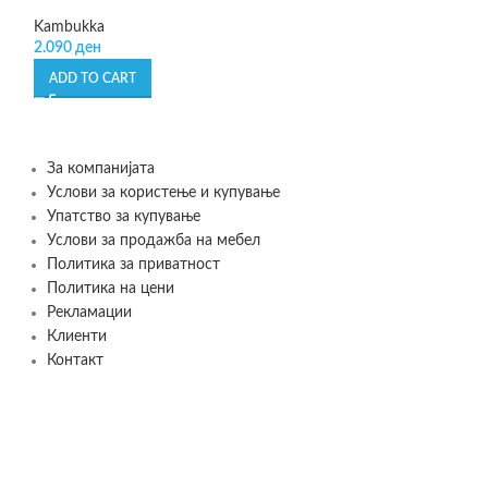
Lagoon – шише з
Kambukka
2.090
ден
Kambukka
1.090
ден
ADD TO CART
SELECT OPTIONS
За компанијата
Услови за користење и купување
Упатство за купување
Услови за продажба на мебел
Политика за приватност
Политика на цени
Рекламации
Клиенти
Контакт