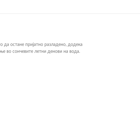
о да остане пријатно разладено, додека
е во сончевите летни денови на вода.