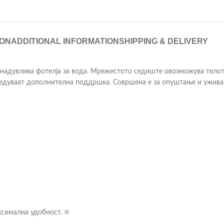
ION
ADDITIONAL INFORMATION
SHIPPING & DELIVERY
а надувлива фотелја за вода. Мрежестото седиште овозможува телот
бедуваат дополнителна поддршка. Совршена е за опуштање и уживањ
имална удобност. ☀️ ️