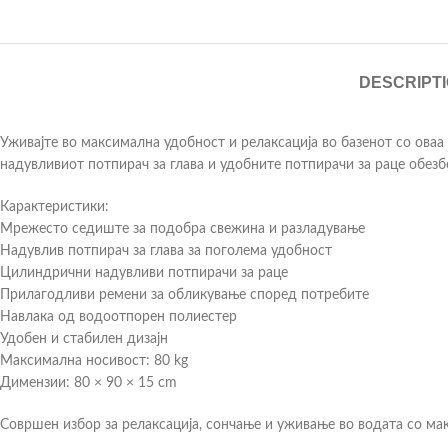
DESCRIPT
Уживајте во максимална удобност и релаксација во базенот со ова
надувливиот потпирач за глава и удобните потпирачи за раце обез
Карактеристики:
Мрежесто седиште за подобра свежина и разладување
Надувлив потпирач за глава за поголема удобност
Цилиндрични надувливи потпирачи за раце
Прилагодливи ремени за обликување според потребите
Навлака од водоотпорен полиестер
Удобен и стабилен дизајн
Максимална носивост: 80 kg
Димензии: 80 × 90 × 15 cm
Совршен избор за релаксација, сончање и уживање во водата со макс