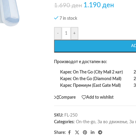
1.190
ден
1.690
ден
7 in stock
-
+
A
Производот е достапен во:
Карес On The Go (City Mall 2 кат)
2
Карес On the Go (Diamond Mall)
2
Карес Премиум (East Gate Mall)
3
Compare
Add to wishlist
SKU:
FL-250
Categories:
On-the-go
,
За во движење
,
За 
Share: