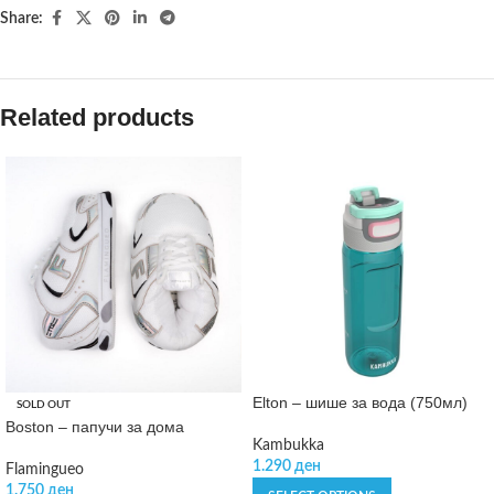
Share:
Related products
Elton – шише за вода (750мл)
SOLD OUT
Boston – папучи за дома
Kambukka
1.290
ден
Flamingueo
1.750
ден