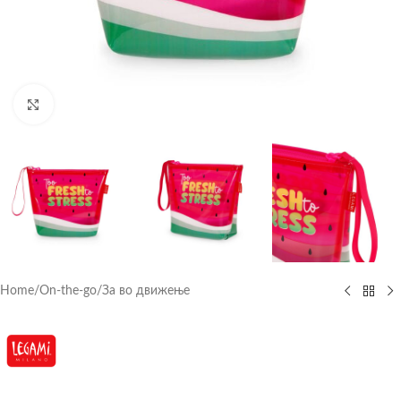
Click to enlarge
Home
/
On-the-go
/
За во движење