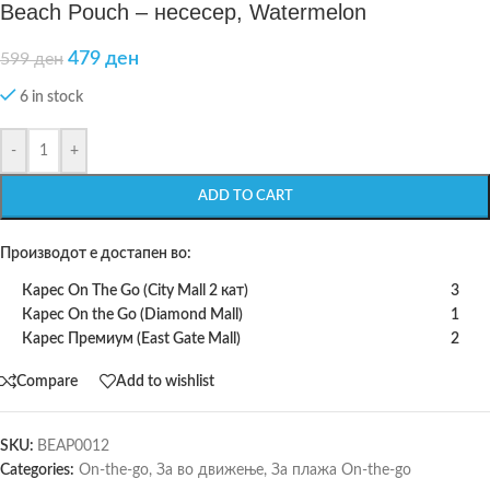
Beach Pouch – несесер, Watermelon
479
ден
599
ден
6 in stock
-
+
ADD TO CART
Производот е достапен во:
Карес On The Go (City Mall 2 кат)
3
Карес On the Go (Diamond Mall)
1
Карес Премиум (East Gate Mall)
2
Compare
Add to wishlist
SKU:
BEAP0012
Categories:
On-the-go
,
За во движење
,
За плажа On-the-go