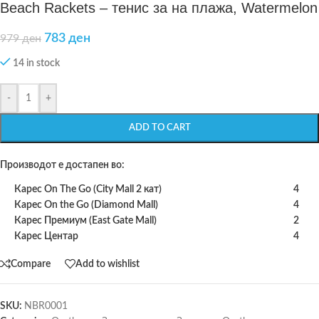
Beach Rackets – тенис за на плажа, Watermelon
783
ден
979
ден
14 in stock
-
+
ADD TO CART
Производот е достапен во:
Карес On The Go (City Mall 2 кат)
4
Карес On the Go (Diamond Mall)
4
Карес Премиум (East Gate Mall)
2
Карес Центар
4
Compare
Add to wishlist
SKU:
NBR0001