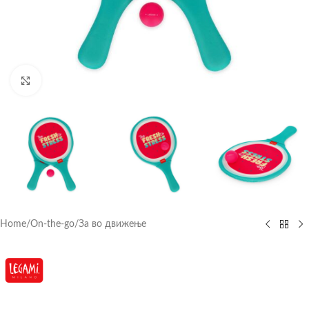
Click to enlarge
Home
/
On-the-go
/
За во движење