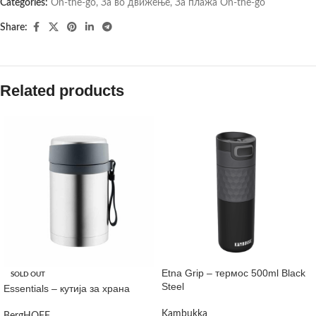
Categories:
On-the-go
,
За во движење
,
За плажа On-the-go
Share:
Related products
Etna Grip – термос 500ml Black
SOLD OUT
Steel
Essentials – кутија за храна
Kambukka