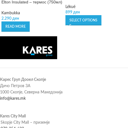
Elton Insulated – термос (750мл)
Lékué
899
ден
Kambukka
2.290
ден
SELECT OPTIONS
READ MORE
Карес Груп Дооел Скопје
Дичо Петров 3А
1000 Скопје, Северна Македонија
info@kares.mk
Kares City Mall
Skopje City Mall – приземје