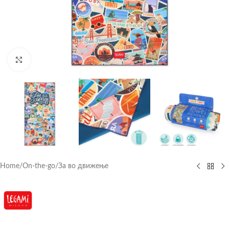
Click to enlarge
Home
/
On-the-go
/
За во движење