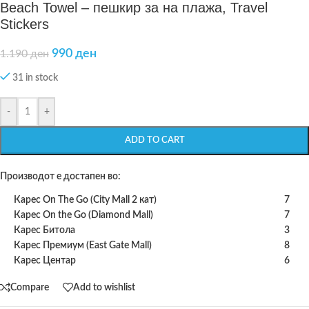
Beach Towel – пешкир за на плажа, Travel
Stickers
990
ден
1.190
ден
31 in stock
-
+
ADD TO CART
Производот е достапен во:
Карес On The Go (City Mall 2 кат)
7
Карес On the Go (Diamond Mall)
7
Карес Битола
3
Карес Премиум (East Gate Mall)
8
Карес Центар
6
Compare
Add to wishlist