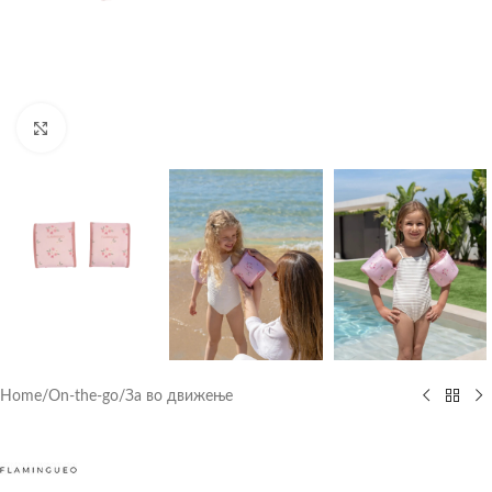
Click to enlarge
Home
/
On-the-go
/
За во движење