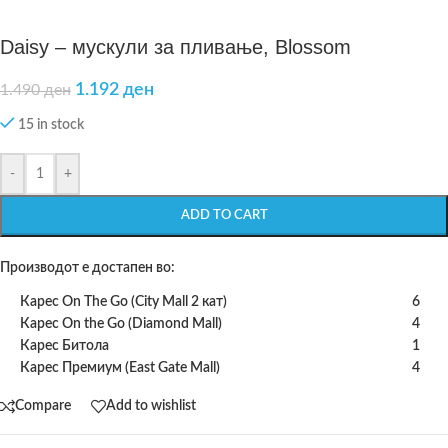
Daisy – мускули за пливање, Blossom
1.192
ден
1.490
ден
15 in stock
-
+
ADD TO CART
Производот е достапен во:
Карес On The Go (City Mall 2 кат)
6
Карес On the Go (Diamond Mall)
4
Карес Битола
1
Карес Премиум (East Gate Mall)
4
Compare
Add to wishlist