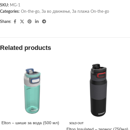
SKU:
MG-1
Categories:
On-the-go
,
За во движење
,
За плажа On-the-go
Share:
Related products
Elton – шише за вода (500 мл)
SOLD OUT
Elton Insulated – термос (750мл)