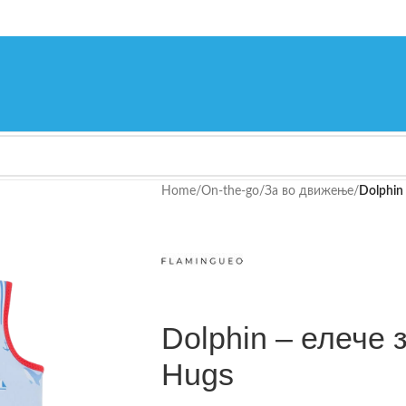
Home
/
On-the-go
/
За во движење
/
Dolphin
Dolphin – елече
Hugs