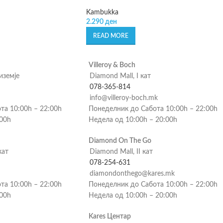
Kambukka
2.290
ден
READ MORE
Villeroy & Boch
риземје
Diamond Mall, I кат
078-365-814
info@villeroy-boch.mk
та 10:00h – 22:00h
Понеделник до Сабота 10:00h – 22:00h
:00h
Недела од 10:00h – 20:00h
Diamond On The Go
кат
Diamond Mall, II кат
078-254-631
diamondonthego@kares.mk
та 10:00h – 22:00h
Понеделник до Сабота 10:00h – 22:00h
:00h
Недела од 10:00h – 20:00h
Kares Центар