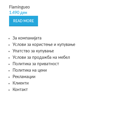
Lékué
799
ден
Flamingueo
1.490
ден
SELECT OPTIONS
READ MORE
За компанијата
Услови за користење и купување
Упатство за купување
Услови за продажба на мебел
Политика за приватност
Политика на цени
Рекламации
Клиенти
Контакт