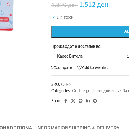
1.512
ден
1.890
ден
1 in stock
A
Производот е достапен во:
Карес Битола
1
Compare
Add to wishlist
SKU:
CH-6
Categories:
On-the-go
,
За во движење
,
За 
Share:
ION
ADDITIONAL INFORMATION
SHIPPING & DELIVERY