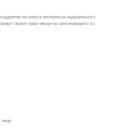
лагодарение на меката неопренска надворешност
прават своите први чекори во запознавањето со
 лице.