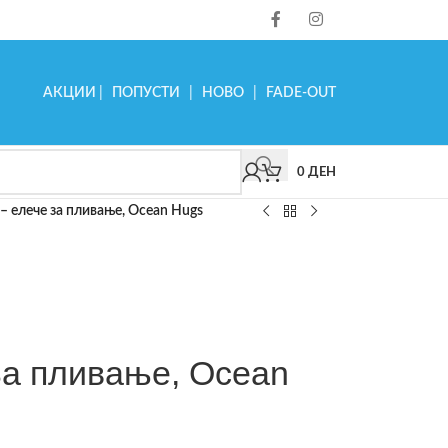
АКЦИИ
|
ПОПУСТИ
|
НОВО
|
FADE-OUT
0
ДЕН
 – елече за пливање, Ocean Hugs
 за пливање, Ocean