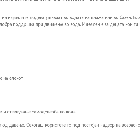
т на најмалите додека уживаат во водата на плажа или во базен. Б
добра поддршка при движење во вода. Идеален е за децата кои ги 
е на елекот
и и стекнување самодоверба во вода.
а од давење. Секогаш користете го под постојан надзор на возрасно