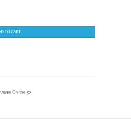
DD TO CART
плажа On-the-go