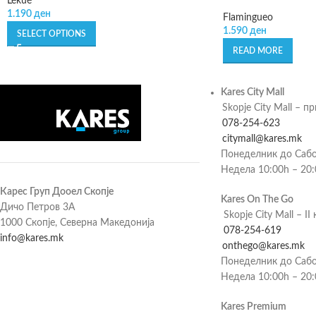
Lékué
1.190
ден
Flamingueo
1.590
ден
SELECT OPTIONS
READ MORE
Kares City Mall
Skopje City Mall – п
078-254-623
citymall@kares.mk
Понеделник до Сабо
Недела 10:00h – 20
Карес Груп Дооел Скопје
Kares On The Go
Дичо Петров 3А
Skopje City Mall – II 
1000 Скопје, Северна Македонија
078-254-619
info@kares.mk
onthego@kares.mk
Понеделник до Сабо
Недела 10:00h – 20
Kares Premium