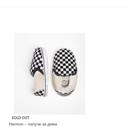
Jar to go – сад 
SOLD OUT
Harmon – папучи за дома