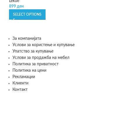
Lékué
BergHOFF
899
ден
1.290
ден
SELECT OPTIONS
ADD TO CART
За компанијата
Услови за користење и купување
Упатство за купување
Услови за продажба на мебел
Политика за приватност
Политика на цени
Рекламации
Клиенти
Контакт