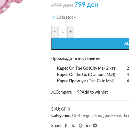
799
ден
999
ден
10 in stock
-
+
A
Производот е достапен во:
Карес On The Go (City Mall 2 кат)
2
Карес On the Go (Diamond Mall)
4
Карес Премиум (East Gate Mall)
4
Compare
Add to wishlist
SKU:
GF-8
Categories:
On-the-go
,
За во движење
,
За 
Share: