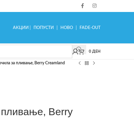
АКЦИИ
|
ПОПУСТИ
|
НОВО
|
FADE-OUT
0
ДЕН
 очила за пливање, Berry Creamland
 пливање, Berry