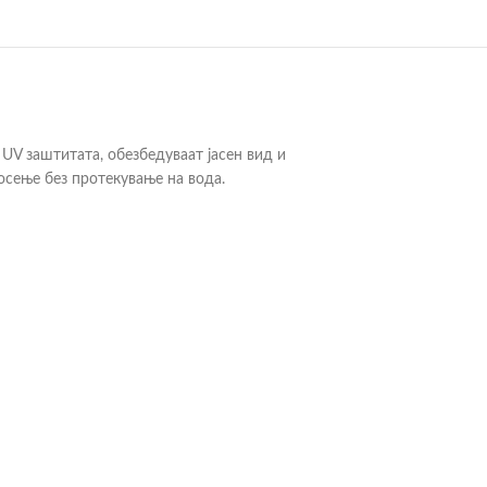
UV заштитата, обезбедуваат јасен вид и
осење без протекување на вода.