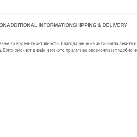
ION
ADDITIONAL INFORMATION
SHIPPING & DELIVERY
ање во водените активности. Благодарение на анти-магла леќите и 
а. Ергономскиот дизајн и мекото прилегање овозможуваат удобно н