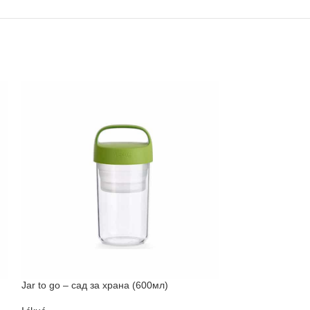
Jar to go – сад за храна (600мл)
Leo – сад за ск