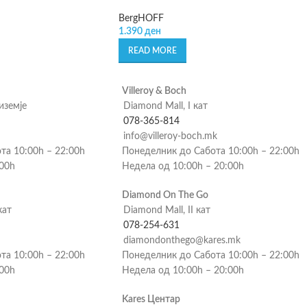
BergHOFF
1.390
ден
READ MORE
Villeroy & Boch
риземје
Diamond Mall, I кат
078-365-814
info@villeroy-boch.mk
та 10:00h – 22:00h
Понеделник до Сабота 10:00h – 22:00h
:00h
Недела од 10:00h – 20:00h
Diamond On The Go
кат
Diamond Mall, II кат
078-254-631
diamondonthego@kares.mk
та 10:00h – 22:00h
Понеделник до Сабота 10:00h – 22:00h
:00h
Недела од 10:00h – 20:00h
Kares Центар