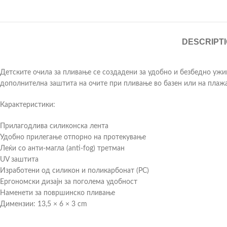
DESCRIPT
Детските очила за пливање се создадени за удобно и безбедно ужив
дополнителна заштита на очите при пливање во базен или на плаж
Карактеристики:
Прилагодлива силиконска лента
Удобно прилегање отпорно на протекување
Леќи со анти-магла (anti-fog) третман
UV заштита
Изработени од силикон и поликарбонат (PC)
Ергономски дизајн за поголема удобност
Наменети за површинско пливање
Димензии: 13,5 × 6 × 3 cm