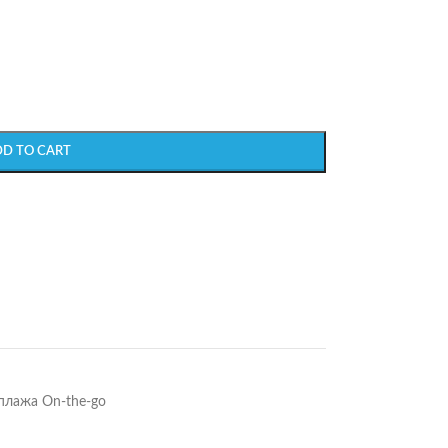
DD TO CART
плажа On-the-go