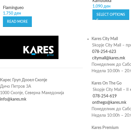
Kambukka
1.090
ден
Flamingueo
1.750
ден
SELECT OPTIONS
READ MORE
Kares City Mall
Skopje City Mall – п
078-254-623
citymall@kares.mk
Понеделник до Сабо
Недела 10:00h – 20
Карес Груп Дооел Скопје
Kares On The Go
Дичо Петров 3А
Skopje City Mall – II 
1000 Скопје, Северна Македонија
078-254-619
info@kares.mk
onthego@kares.mk
Понеделник до Сабо
Недела 10:00h – 20
Kares Premium