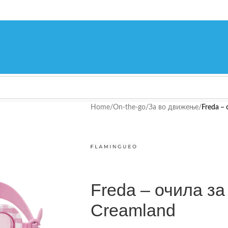
Home
/
On-the-go
/
За во движење
/
Freda –
Freda – очила за
Creamland