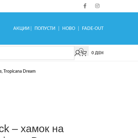
АКЦИИ
|
ПОПУСТИ
|
НОВО
|
FADE-OUT
0
ДЕН
е, Tropicana Dream
ck – хамок на