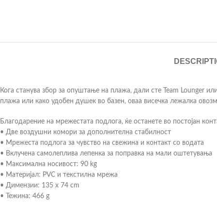
DESCRIPT
Кога станува збор за опуштање на плажа, дали сте Team Lounger и
плажа или како удобен душек во базен, оваа висечка лежалка овоз
Благодарение на мрежестата подлога, ќе останете во постојан конт
• Две воздушни комори за дополнителна стабилност
• Мрежеста подлога за чувство на свежина и контакт со водата
• Вклучена самолеплива лепенка за поправка на мали оштетувања
• Максимална носивост: 90 kg
• Материјал: PVC и текстилна мрежа
• Димензии: 135 x 74 cm
• Тежина: 466 g