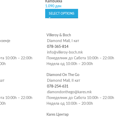
Kambukka
1.090
ден
SELECT OPTIONS
Villeroy & Boch
риземје
Diamond Mall, I кат
078-365-814
info@villeroy-boch.mk
та 10:00h – 22:00h
Понеделник до Сабота 10:00h – 22:00h
:00h
Недела од 10:00h – 20:00h
Diamond On The Go
кат
Diamond Mall, II кат
078-254-631
diamondonthego@kares.mk
та 10:00h – 22:00h
Понеделник до Сабота 10:00h – 22:00h
:00h
Недела од 10:00h – 20:00h
Kares Центар