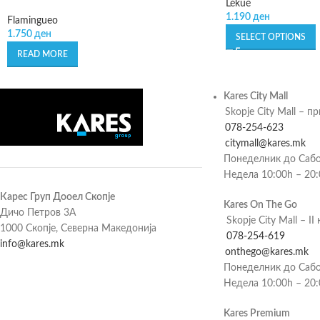
Lékué
1.190
ден
Flamingueo
1.750
ден
SELECT OPTIONS
READ MORE
Kares City Mall
Skopje City Mall – п
078-254-623
citymall@kares.mk
Понеделник до Сабо
Недела 10:00h – 20
Карес Груп Дооел Скопје
Kares On The Go
Дичо Петров 3А
Skopje City Mall – II 
1000 Скопје, Северна Македонија
078-254-619
info@kares.mk
onthego@kares.mk
Понеделник до Сабо
Недела 10:00h – 20
Kares Premium