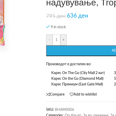
надувување, Tro
636
ден
795
ден
9 in stock
-
+
A
Производот е достапен во:
Карес On The Go (City Mall 2 кат)
3
Карес On the Go (Diamond Mall)
5
Карес Премиум (East Gate Mall)
2
Compare
Add to wishlist
SKU:
BHAM0006
Categories:
On-the-go
,
За во движење
,
За 