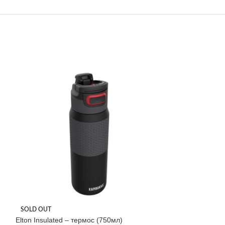
Etna Grip – терм
SOLD OUT
Elton Insulated – термос (750мл)