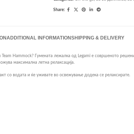
Share:
ION
ADDITIONAL INFORMATION
SHIPPING & DELIVERY
ли Team Hammock? Гумената лежалка од Legami е совршеното решени
можува максимална летна релаксација.
акт со водата и ќе уживате во освежување додека се релаксирате.