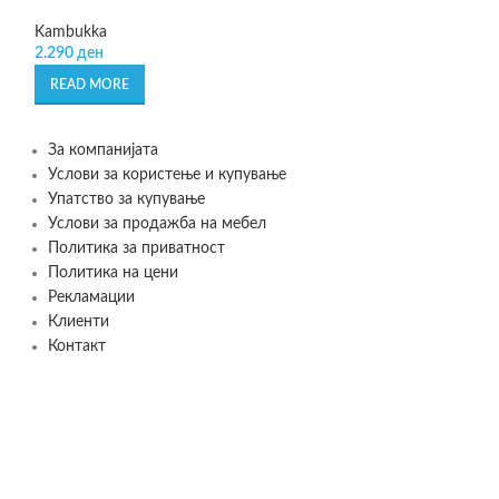
Kambukka
2.090
ден
Kambukka
2.290
ден
ADD TO CART
READ MORE
За компанијата
Услови за користење и купување
Упатство за купување
Услови за продажба на мебел
Политика за приватност
Политика на цени
Рекламации
Клиенти
Контакт