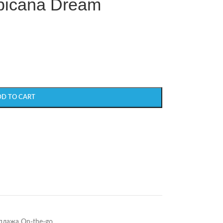
picana Dream
DD TO CART
плажа On-the-go