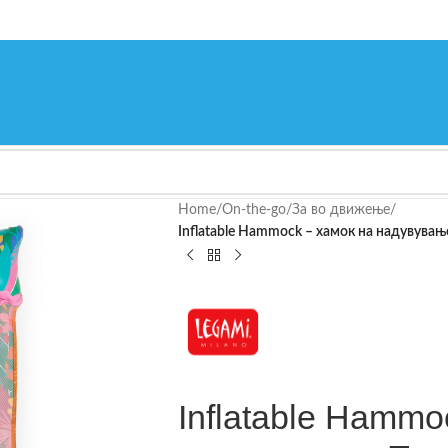
Home
/
On-the-go
/
За во движење
/
Inflatable Hammock – хамок на надувувањ
Inflatable Hammo