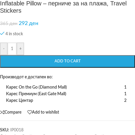
Inflatable Pillow – перниче за на плажа, Travel
Stickers
292
ден
365
ден
4 in stock
-
+
ADD TO CART
Производот е достапен во:
Карес On the Go (Diamond Mall)
1
Карес Премиум (East Gate Mall)
1
Карес Центар
2
Compare
Add to wishlist
SKU:
IP0018