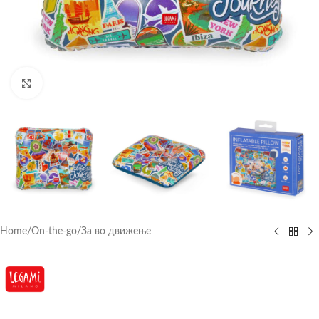
Click to enlarge
Home
/
On-the-go
/
За во движење