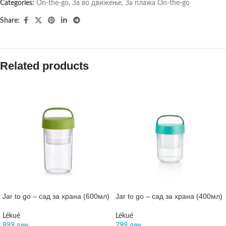
Categories:
On-the-go
,
За во движење
,
За плажа On-the-go
Share:
Related products
Jar to go – сад за храна (600мл)
Jar to go – сад за храна (400мл)
Lékué
Lékué
899
ден
799
ден