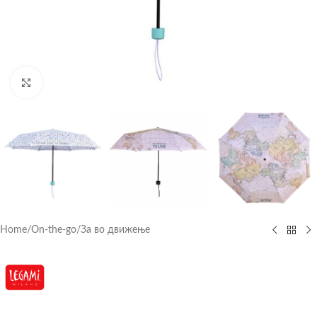
Click to enlarge
Home
/
On-the-go
/
За во движење