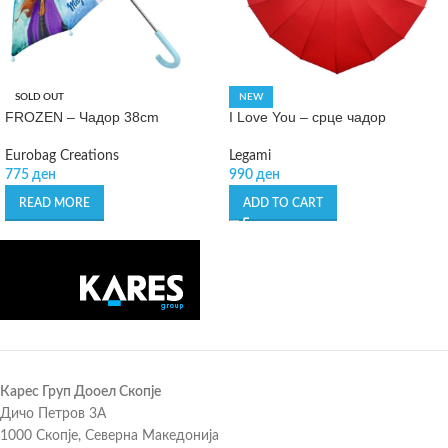
SOLD OUT
NEW
FROZEN – Чадор 38cm
I Love You – срце чадор
Eurobag Creations
Legami
775
ден
990
ден
READ MORE
ADD TO CART
Карес Груп Дооел Скопје
Дичо Петров 3А
1000 Скопје, Северна Македонија