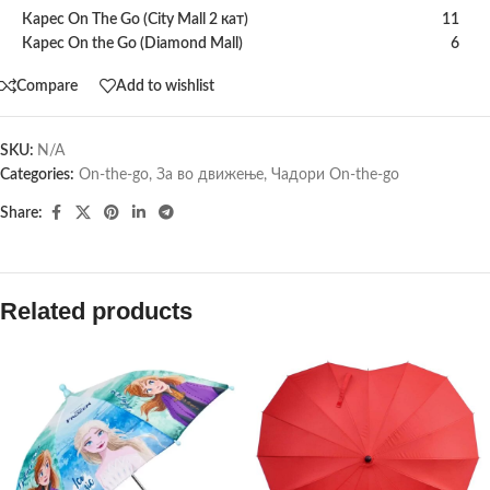
Карес On The Go (City Mall 2 кат)
11
Карес On the Go (Diamond Mall)
6
Compare
Add to wishlist
SKU:
N/A
Categories:
On-the-go
,
За во движење
,
Чадори On-the-go
Share:
Related products