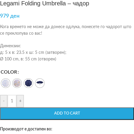
Legami Folding Umbrella – чадор
979
ден
Кога времето не може да донесе одлука, понесете го чадорот што
се преклопува со вас!
Димензии:
д: 5 x в: 23.5 x ш: 5 cm (затворен);
Ø 100 cm, в: 55 cm (отворен)
COLOR
-
+
ADD TO CART
Производот е достапен во: