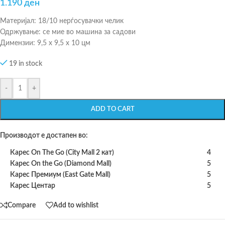
1.190
ден
Материјал: 18/10 нерѓосувачки челик
Одржување: се мие во машина за садови
Димензии: 9,5 х 9,5 х 10 цм
19 in stock
-
+
ADD TO CART
Производот е достапен во:
Карес On The Go (City Mall 2 кат)
4
Карес On the Go (Diamond Mall)
5
Карес Премиум (East Gate Mall)
5
Карес Центар
5
Compare
Add to wishlist