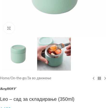
Click to enlarge
Home
/
On-the-go
/
За во движење
Leo – сад за складирање (350ml)