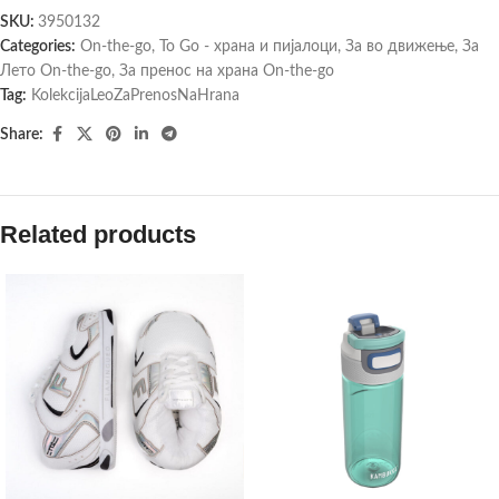
SKU:
3950132
Categories:
On-the-go
,
To Go - храна и пијалоци
,
За во движење
,
За
Лето On-the-go
,
За пренос на храна On-the-go
Tag:
KolekcijaLeoZaPrenosNaHrana
Share:
Related products