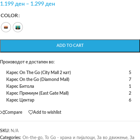
1.199
ден
–
1.299
ден
COLOR
ADD TO CART
Производот е достапен во:
Карес On The Go (City Mall 2 кат)
5
Карес On the Go (Diamond Mall)
7
Карес Битола
1
Карес Премиум (East Gate Mall)
2
Карес Центар
6
Compare
Add to wishlist
SKU:
N/A
Categories:
On-the-go
,
To Go - храна и пијалоци
,
За во движење
,
За