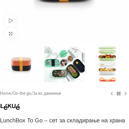
Watch video
Click to enlarge
Home
/
On-the-go
/
За во движење
LunchBox To Go – сет за складирање на храна