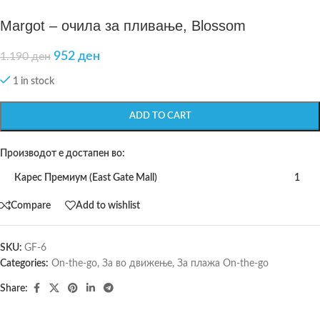
Margot – очила за пливање, Blossom
952
ден
1.190
ден
1 in stock
ADD TO CART
Производот е достапен во:
Карес Премиум (East Gate Mall)
1
Compare
Add to wishlist
SKU:
GF-6
Categories:
On-the-go
,
За во движење
,
За плажа On-the-go
Share: