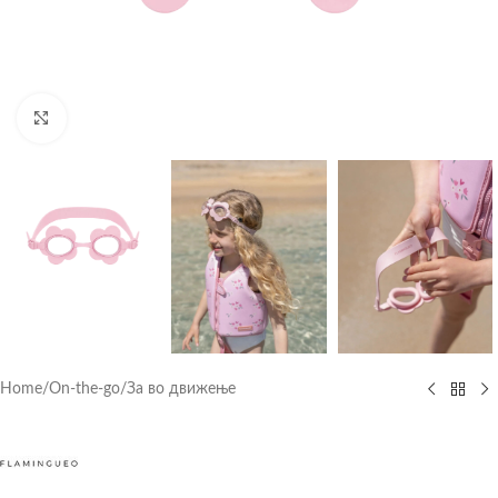
Click to enlarge
Home
/
On-the-go
/
За во движење