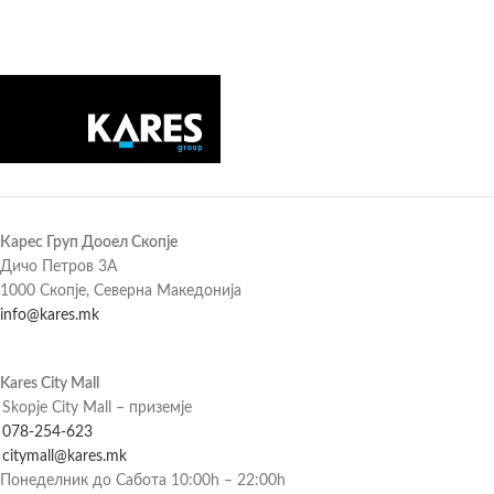
Карес Груп Дооел Скопје
Дичо Петров 3А
1000 Скопје, Северна Македонија
info@kares.mk
Kares City Mall
Skopje City Mall – приземје
078-254-623
citymall@kares.mk
Понеделник до Сабота 10:00h – 22:00h