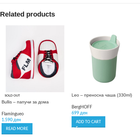
Related products
Leo – преносна чаша (330ml)
SOLD OUT
Bullis – папучи за дома
BergHOFF
699
ден
Flamingueo
1.590
ден
ADD TO CART
READ MORE