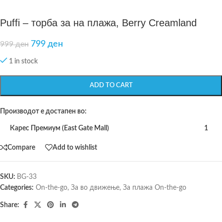
Puffi – торба за на плажа, Berry Creamland
799
ден
999
ден
1 in stock
ADD TO CART
Производот е достапен во:
Карес Премиум (East Gate Mall)
1
Compare
Add to wishlist
SKU:
BG-33
Categories:
On-the-go
,
За во движење
,
За плажа On-the-go
Share: