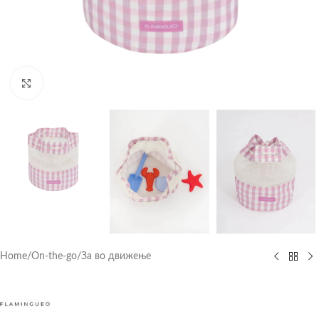
Click to enlarge
Home
/
On-the-go
/
За во движење