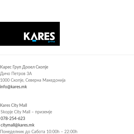
Карес Груп Дооел Скопје
Дичо Петров 3А
1000 Скопје, Северна Македонија
info@kares.mk
Kares City Mall
Skopje City Mall – приземје
078-254-623
citymall@kares.mk
Понеделник до Сабота 10:00h – 22:00h