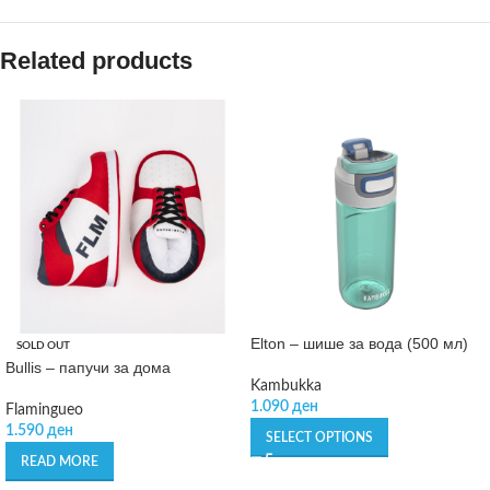
Related products
Elton – шише за вода (500 мл)
SOLD OUT
Bullis – папучи за дома
Kambukka
1.090
ден
Flamingueo
1.590
ден
SELECT OPTIONS
READ MORE