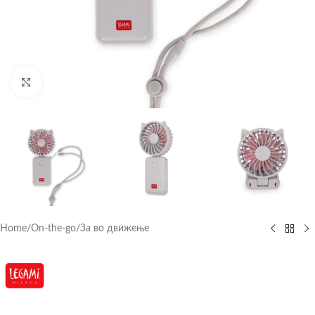
Click to enlarge
Home
/
On-the-go
/
За во движење