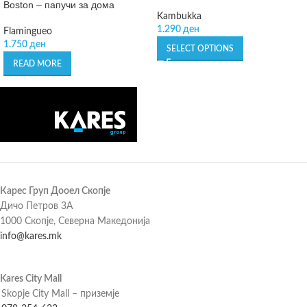
Boston – папучи за дома
Kambukka
1.290
ден
Flamingueo
1.750
ден
SELECT OPTIONS
READ MORE
Карес Груп Дооел Скопје
Дичо Петров 3А
1000 Скопје, Северна Македонија
info@kares.mk
Kares City Mall
Skopje City Mall – приземје