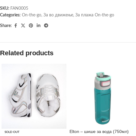
SKU:
FAN0005
Categories:
On-the-go
,
За во движење
,
За плажа On-the-go
Share:
Related products
Elton – шише за вода (750мл)
SOLD OUT