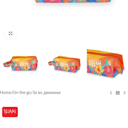
Click to enlarge
Home
/
On-the-go
/
За во движење