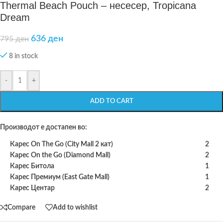
Thermal Beach Pouch – несесер, Tropicana
Dream
636
ден
795
ден
8 in stock
-
+
ADD TO CART
Производот е достапен во:
Карес On The Go (City Mall 2 кат)
2
Карес On the Go (Diamond Mall)
2
Карес Битола
1
Карес Премиум (East Gate Mall)
1
Карес Центар
2
Compare
Add to wishlist