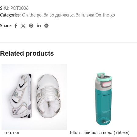
SKU:
POT0006
Categories:
On-the-go
,
За во движење
,
За плажа On-the-go
Share:
Related products
Elton – шише за вода (750мл)
SOLD OUT