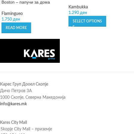
Boston – папучи за дома
Kambukka
1.290
ден
Flamingueo
1.750
ден
SELECT OPTIONS
READ MORE
Карес Груп Дооел Скопје
Дичо Петров 3А
1000 Скопје, Северна Македонија
info@kares.mk
Kares City Mall
Skopje City Mall – приземје